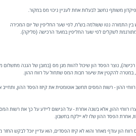
פיקדון משותף נחשב לבעלות אחת לעניין ניכוי מס במקור.
ש בין התמורה נטו ששולמה בש"ח, לפי שער החליפין של יום המכירה
 מתורגמת לשקלים לפי שער החליפין במועד הרכישה (סליקה).
כישה), נוצר הפסד הון שיכול להוות מגן מס (במובן של הגנה מתשלום מ
די, במטרה להקטין את שיעור חבות המס שתחול על רווח ההון.
ווחי ההון - רשות המסים תחשב אוטומטית את קיזוז הפסד ההון, ותחייב 
ו רווחי ההון, אלא בשנה אחרת - על הנישום ליידע על כך את רשות המס
, אחרת הפסד ההון שלו לא יילקח בחשבון.
ווח הון עודף מאחר והוא לא קיזז הפסדים, הוא עדיין יוכל לבקש החזר מ