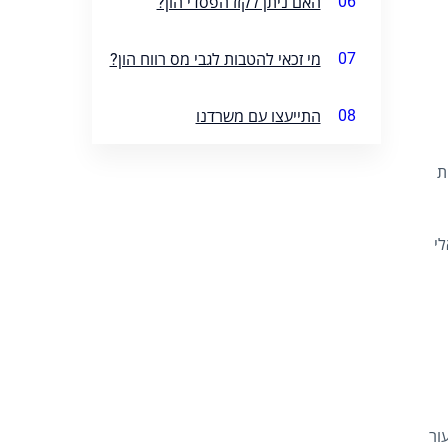
06
האם ניתן לקזז הפסדי הון?
07
מי זכאי להטבות לגבי מס רווח הון?
08
התייעצו עם משרדנו
ת
י
ור