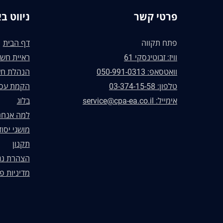
פרטי קשר
ניווט ב
פתח תקווה
דף הבית
וויז: זבוטינסקי 61
ראיית חשב
וואטסאפ: 050-991-0313
הנהלת חש
טלפון: 03-374-15-58
הקמת עס
אימייל: service@cpa-ea.co.il
בלוג
למה אנחנ
מושגי יסוד
תקנון
הצהרת נג
מדיניות פ