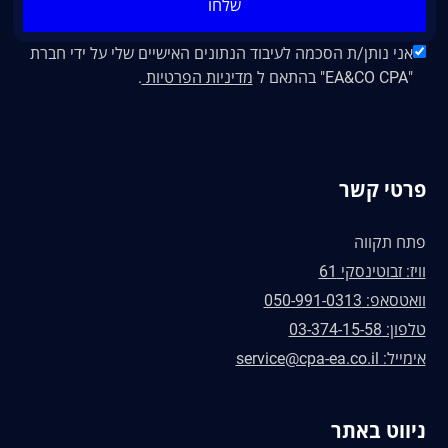
שלחו
אני נותן/ת הסכמה לעיבוד הנתונים האישיים שלי על ידי חברת
"EA&CO CPA" בהתאם ל
מדיניות הפרטיות
.
פרטי קשר
פתח תקווה
וויז: זבוטינסקי 61
וואטסאפ: 050-991-0313
טלפון: 03-374-15-58
אימייל: service@cpa-ea.co.il
ניווט באתר