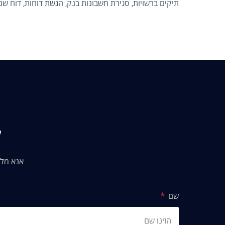
תיקים ברשויות, סגירת חשבונות בנק, הגשת דוחות, דוח ש
בעזרת ליווי מקצועי של משרד EA&CO 
יעילה, מהירה וללא סיבוכים.
ק
אנא מלא
שם