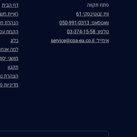
פתח תקווה
דף הבית
וויז: זבוטינסקי 61
ראיית חשב
וואטסאפ: 050-991-0313
הנהלת חש
טלפון: 03-374-15-58
הקמת עס
אימייל: service@cpa-ea.co.il
בלוג
למה אנחנ
מושגי יסוד
תקנון
הצהרת נג
מדיניות פ