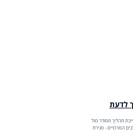
ך לדעת
בת תהליך מסודר מול
שם החברות. המדריך שלנו מציג את 5 השלבים המרכזיים - סגירת