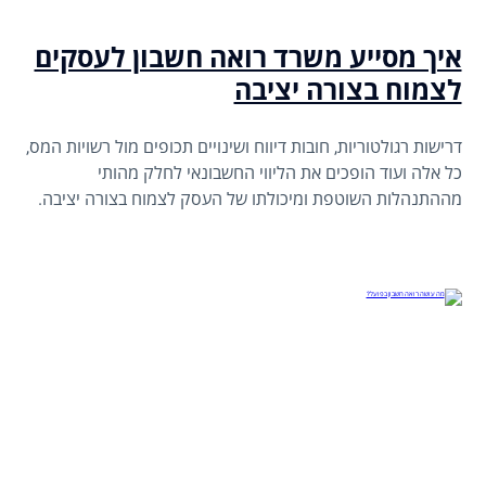
איך מסייע משרד רואה חשבון לעסקים
לצמוח בצורה יציבה
דרישות רגולטוריות, חובות דיווח ושינויים תכופים מול רשויות המס,
כל אלה ועוד הופכים את הליווי החשבונאי לחלק מהותי
מההתנהלות השוטפת ומיכולתו של העסק לצמוח בצורה יציבה.
משרד רואה חשבון הוא שותף מקצועי שמסייע לעסק לפעול נכון,
להימנע מטעויות ולבנות בסיס כלכלי חזק לאורך זמן.