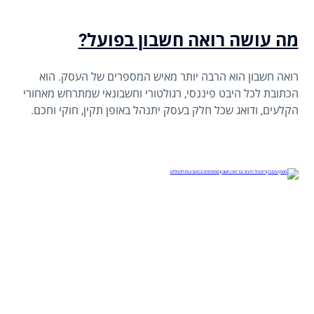
מה עושה רואה חשבון בפועל?
רואה חשבון הוא הרבה יותר מאיש המספרים של העסק. הוא
הכתובת לכל היבט פיננסי, רגולטורי וחשבונאי שמתרחש מאחורי
הקלעים, ודואג שכל חלק בעסק יתנהל באופן תקין, חוקי וחכם.
מהפתיחה הראשונה של התיקים, דרך הדיווחים השוטפים ועד
ייעוץ עסקי; רואה החשבון מלווה אתכם יום יום, שומר על הסדר
הפיננסי ומונע טעויות שעלולות לעלות ביוקר.