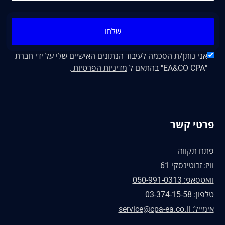
שלחו
אני נותן/ת הסכמה לעיבוד הנתונים האישיים שלי על ידי חברת
"EA&CO CPA" בהתאם ל
מדיניות הפרטיות
.
פרטי קשר
פתח תקווה
וויז: זבוטינסקי 61
וואטסאפ: 050-991-0313
טלפון: 03-374-15-58
אימייל: service@cpa-ea.co.il