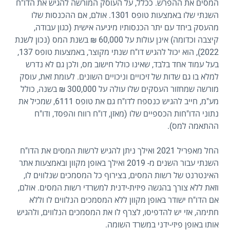
המסים את ההפרש. ככלל, על העוסק המורשה להגיש את הדו"ח
השנתי שלו באמצעות טופס 1301. אולם, אם ההכנסות שלו
מהעסק ביחד עם יתר הכנסותיו מיגיעה אישית (כגון עבודה,
קיצבה וכדומה) אינן עולות על 60,000 ₪ בשנת המס (נכון לשנת
2022), הוא יכול להגיש דו"ח שנתי מקוצר, באמצעות טופס 137,
בעל עמוד אחד בלבד, שאינו כולל חישוב מס, ולכן גם לא נדרש
למלא בו גם שדות של זיכויים וניכויים השונים. לעומת זאת, עוסק
מורשה שמחזור העסקים שלו עולה על 300,000 ₪ בשנה, כולל
מע"מ, חייב להגיש כנספח לדו"ח גם את טופס 6111, שמכיל את
נתוני הדו"חות הכספיים שלו (מאזן, דו"ח רווח והפסד, ודו"ח
ההתאמה למס).
החל מאפריל 2021 ואילך ניתן להגיש לרשות המסים את הדו"ח
השנתי עבור השנים מ- 2019 ואילך באופן מקוון ובאמצעות אתר
האינטרנט של רשות המסים, בצירוף כל המסמכים שנלווים לו,
וזאת ללא צורך בהגשה פיזית-ידנית למשרדי רשות המסים. אולם,
אם הדו"ח ישודר באופן מקוון ללא המסמכים הנלווים לו וללא
חתימה, אזי יש להדפיסו, לצרף לו את המסמכים הנלווים, ולהגיש
אותו באופן פיזי-ידני במשרד השומה.