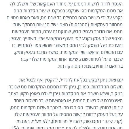
העסק לדווח לרשות המסים על מחזור העסקאות שלו ולשלם לה
את סכום המקדמות כפי שנקבע בפנקס. שיעור מקדמות המס
נקבע על ידי רשויות המס בתחילת כל שנת מס, וזאת כאחוז מסויים
ממחזור העסקאות (ההכנסות) הצפוי של הנישום במהלך שנת
המס. אם מדובר בעסק חדש, שהוקם זה עתה, מחזור העסקאות
הצפוי של העסק נקבע לפי הענף המקצועי אליו משתייך העסק,
והערכת בעל העסק לגבי המס המשוער שהוא צפוי להתחייב בו
עם התשלום הראשון של המקדמות. כאשר מדובר בעסק ותיק,
שכבר פועל לפחות שנה, שיעור אחוז המקדמות שלו ייקבע
בהתאם לרווחיו בשנת המס הקודמת.
עם זאת, ניתן לבקש בכל עת להגדיל, להקטין ואף לבטל את
תשלום המקדמות. כמו כן, ניתן לקזז מסכום המקדמות מס שנוכה
במקור, ושלא משכר. את המקדמות ניתן לשלם באופן מקוון באתר
האינטרנט של רשות המסים, או באמצעות שובר תשלום מיוחד
שניתן להזמין במשרדי מס הכנסה. לצורך תשלום מקדמות המס,
על בעל העסק לדווח לרשות המסים על מחזור העסקאות שלו
(קרי, שיעור ההכנסות, להבדיל מרווחים), ללא מע"מ, וזאת מדי
חודש או חודשיים, ולשלם לה את סכום המקדמות, וזאת עד ל-15