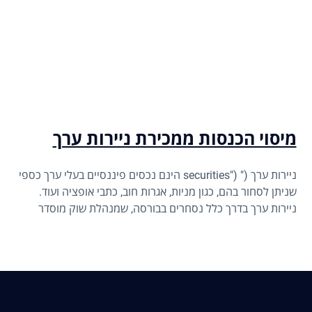
מיסוי הכנסות ממכירת ניירות ערך
ניירות ערך (" ("securities הינם נכסים פיננסיים בעלי ערך כספי
שניתן לסחור בהם, כגון מניות, אגרות חוב, כתבי אופציה ועוד.
ניירות ערך בדרך כלל נסחרים בבורסה, שמנהלת שוק מוסדר
ומפוקח למסחר בני"ע שבו קונים ומוכרים נפגשים לצורך ביצוע
עסקאות בני"ע.