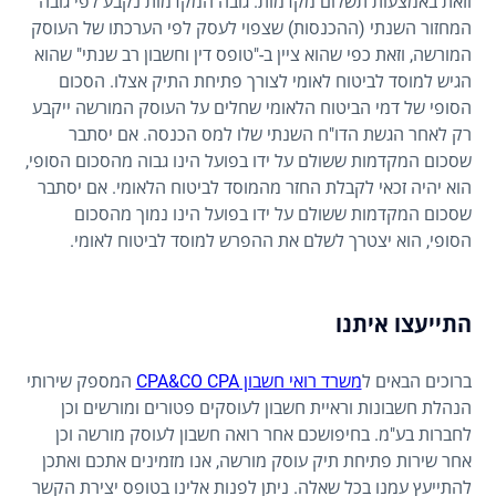
וזאת באמצעות תשלום מקדמות. גובה המקדמות נקבע לפי גובה
המחזור השנתי (ההכנסות) שצפוי לעסק לפי הערכתו של העוסק
המורשה, וזאת כפי שהוא ציין ב-"טופס דין וחשבון רב שנתי" שהוא
הגיש למוסד לביטוח לאומי לצורך פתיחת התיק אצלו. הסכום
הסופי של דמי הביטוח הלאומי שחלים על העוסק המורשה ייקבע
רק לאחר הגשת הדו"ח השנתי שלו למס הכנסה. אם יסתבר
שסכום המקדמות ששולם על ידו בפועל הינו גבוה מהסכום הסופי,
הוא יהיה זכאי לקבלת החזר מהמוסד לביטוח הלאומי. אם יסתבר
שסכום המקדמות ששולם על ידו בפועל הינו נמוך מהסכום
הסופי, הוא יצטרך לשלם את ההפרש למוסד לביטוח לאומי.
התייעצו איתנו
ברוכים הבאים ל
משרד רואי חשבון CPA&CO CPA
המספק שירותי
הנהלת חשבונות וראיית חשבון לעוסקים פטורים ומורשים וכן
לחברות בע"מ. בחיפושכם אחר רואה חשבון לעוסק מורשה וכן
אחר שירות פתיחת תיק עוסק מורשה, אנו מזמינים אתכם ואתכן
להתייעץ עמנו בכל שאלה. ניתן לפנות אלינו בטופס יצירת הקשר