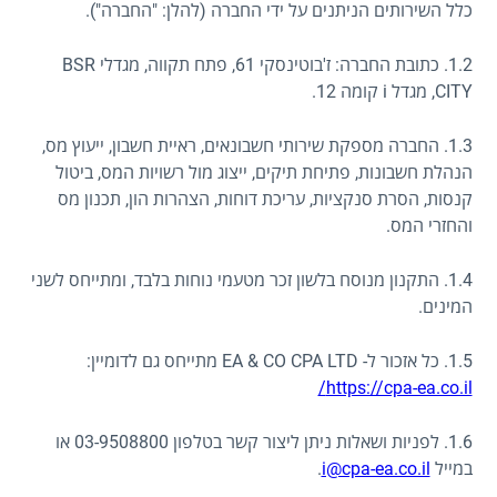
כלל השירותים הניתנים על ידי החברה (להלן: "החברה").
1.2. כתובת החברה: ז'בוטינסקי 61, פתח תקווה, מגדלי BSR
CITY, מגדל i קומה 12.
1.3. החברה מספקת שירותי חשבונאים, ראיית חשבון, ייעוץ מס,
הנהלת חשבונות, פתיחת תיקים, ייצוג מול רשויות המס, ביטול
קנסות, הסרת סנקציות, עריכת דוחות, הצהרות הון, תכנון מס
והחזרי המס.
1.4. התקנון מנוסח בלשון זכר מטעמי נוחות בלבד, ומתייחס לשני
המינים.
1.5. כל אזכור ל- EA & CO CPA LTD מתייחס גם לדומיין:
https://cpa-ea.co.il/
1.6. לפניות ושאלות ניתן ליצור קשר בטלפון 03-9508800 או
במייל
i@cpa-ea.co.il
.