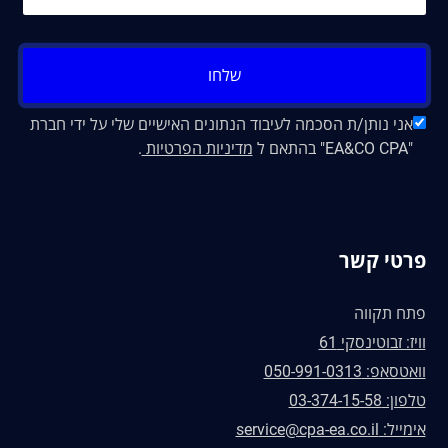
שלחו
אני נותן/ת הסכמה לעיבוד הנתונים האישיים שלי על ידי חברת
"EA&CO CPA" בהתאם ל
מדיניות הפרטיות
.
פרטי קשר
פתח תקווה
וויז: זבוטינסקי 61
וואטסאפ: 050-991-0313
טלפון: 03-374-15-58
אימייל: service@cpa-ea.co.il