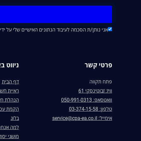
אני נותן/ת הסכמה לעיבוד הנתונים האישיים שלי על ידי חברת "EA&CO CPA
פרטי קשר
ניווט ב
פתח תקווה
דף הבית
וויז: זבוטינסקי 61
ראיית חשב
וואטסאפ: 050-991-0313
הנהלת חש
טלפון: 03-374-15-58
הקמת עס
אימייל: service@cpa-ea.co.il
בלוג
למה אנחנ
מושגי יסוד