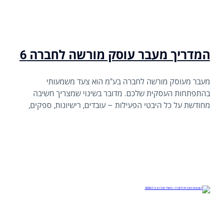
המדריך מעבר עוסק מורשה לחברה 2026
מעבר מעוסק מורשה לחברה בע"מ הוא צעד משמעותי
בהתפתחות העסקית שלכם. מדובר בשינוי שמצריך חשיבה
מחודשת על כל היבטי הפעילות – עובדים, רישיונות, ספקים,
לקוחות, התנהלות כספית וניהול סיכונים. במדריך הזה ריכזנו
עבורכם את כל מה שחשוב לדעת כדי לבצע את המעבר בצורה
מקצועית, מסודרת וחכמה – בלי לפספס אף שלב קריטי בדרך.