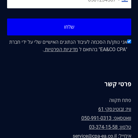
שלחו
אני נותן/ת הסכמה לעיבוד הנתונים האישיים שלי על ידי חברת
"EA&CO CPA" בהתאם ל
מדיניות הפרטיות
.
פרטי קשר
פתח תקווה
וויז: זבוטינסקי 61
וואטסאפ: 050-991-0313
טלפון: 03-374-15-58
אימייל: service@cpa-ea.co.il