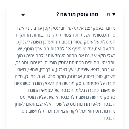
מהו עוסק מורשה ?
01
מדובר בעסק עצמאי, על-פי רוב עסק קטן עד בינוני, אשר
סך הכנסותיו השנתיות הצפויות תהיינה גבוהות מהתקרה
המוטלת על עוסק פטור (סכום המתעדכן משנה לשנה).
יחד עם זאת, על-פי סעיף 13 לתקנות מס ערך מוסף, יש
בעלי מקצוע שגם אם מחזור העסקאות שלהם יהיה נמוך
יותר יהיו מחויבים בפתיחת עוסק מורשה, ביניהם: וטרינר,
יועץ מס, רופא שיניים, יועץ לארגון, עורך דין, שמאי, רואה
חשבון, סוכן ביטוח, אגרונום, חוקר פרטי ועוד. כמו כן, חלה
חובה על פתיחת עוסק מורשה אם העסק מוגדר כשותפות
או מאוגד כחברה בע"מ. הכנסה של עצמאי המוגדר
כעוסק מורשה נחשבת להכנסה אישית עליה מוטל מס
הכנסה על-פי מדרגות מס של שכיר, אלא שבהתאם לאותן
מדרגות מס הוא יכול לקזז הוצאות מוכרות לחישוב מס
הכנסה.