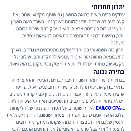
יתרון תחרותי
עסקים רבים רואים ברואה החשבון גם שותף מקצועי שמבין את
קצב העבודה שלהם ויודע ללוותם לאורך זמן. משרד רואה חשבון
שמציע שירות בפריסה ארצית, הוא מעניק רמת שירות גבוהה
יותר, גמישות רבה יותר ותמיכה מתאימה למציאות עסקית
משתנה.
יתרון כזה משמעותי במיוחד לעסקים מתפתחים או גדלים. מערך
החשבונאות מהווה עזר ועוגן חשבונאי להתקדמותם. שילוב של
מקצועיות, נוחות ויכולת ללוות את העסק בכל מקום בו הוא פועל.
בחירה נכונה
בבחירת משרד רואה חשבון, מעבר לבחינת הניסיון והמקצועיות,
כדאי לבדוק את יכולתו להעניק שירות רחב, נגיש ויעיל. פריסה
ארצית מעידה על מערך עבודה מסודר, ניסיון עם לקוחות מגוונים
ויכולת ניהול תהליכים מורכבים המשפיעים מאוד על איכות הליווי.
ב-
EA&CO CPA
לא רק שומרים על הסדר הפיננסי של הלקוחות
שלנו, אלא דואגים שהם יתפתחו, יצמחו וישגשגו. זה הזמן לנהל את
העסק שלכם אחרת. בצורה חכמה, שקופה ומתקדמת. רוצים
להצטרף? או לקבל פרטים ראשוניים? אנו מזמינים אתכם לקבל