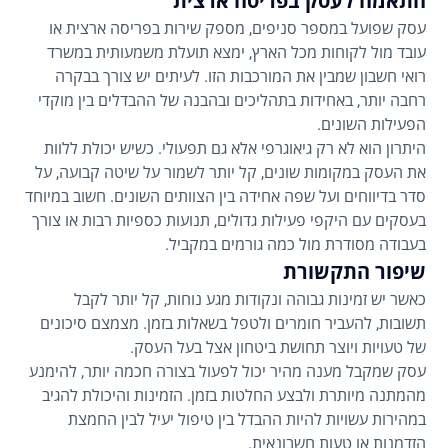
התאמה לעסק בפריסה ארצית
עסק שפועל במספר סניפים, מספק שירות בפריסה ארצית או
עובד מול לקוחות מכל הארץ, ימצא תועלת משמעותית במשרד
רואי חשבון שמבין את המורכבות הזו. לעיתים יש צורך בבקרה
רחבה יותר, באחידות בתהליכים ובהבנה של ההבדלים בין מוקדי
הפעילות השונים.
היתרון הוא לא רק גיאוגרפי אלא גם תפעולי. כשיש יכולת ללוות
את העסק במקומות שונים, קל יותר לשמור על שיטה קבועה, על
סדר בדיווחים ועל שפה אחידה בין הצוותים השונים. חשוב במיוחד
בעסקים עם היקפי פעילות גדולים, תנועות כספיות רבות או צורך
בעבודה מסודרת מול כמה גורמים במקביל.
שיפור התקשורת
כאשר יש זמינות גבוהה ונקודות מגע נוחות, קל יותר לקבל
תשובות, להעביר חומרים ולטפל בשאלות בזמן. מצמצם סיכונים
של טעויות ויוצר תחושת ביטחון אצל בעל העסק.
עסק שמקבל מענה מהיר יכול לפעול בצורה חכמה יותר, להימנע
מהמתנה מיותרת ולבצע החלטות בזמן. הזמינות והיכולת להגיב
במהירות עשויות להיות ההבדל בין טיפול יעיל לבין החמצת
הזדמנות או טעות חשבונאית.