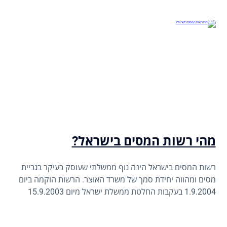
הטעויות הנפוצות, נבין את השלכותיהן ונסביר כיצד ניתן להתנהל
נכון מהיום הראשון.
מהי רשות המסים בישראל?
רשות המסים בישראל הינה גוף ממשלתי שעוסק בעיקר בגביית
מסים ומהווה יחידת סמך של משרד האוצר. הרשות הוקמה ביום
1.9.2004 בעקבות החלטת ממשלת ישראל מיום 15.9.2003
לאחד את כל אגפי גביית המסים - מס הכנסה, מע"מ, מיסוי
מקרקעין, מכס, ושע"ם - תחת גוף אחד, במטרה לייעל את מערכת