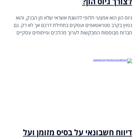
לצורך גיוס הון?
גיוס הון הוא אמצעי חלופי להשגת אשראי שלא מן הבנק, והוא
נפוץ בקרב סטראטאפים ועסקים בתחילת דרכם אך לא רק. גם
חברות מבוססות המבקשות לערוך מהלכים ופיתוחים עסקיים
מורכבים, ייתכן ויבקשו לגייס את ההון ממשקיעים.
דיווח חשבונאי על בסיס מזומן ועל