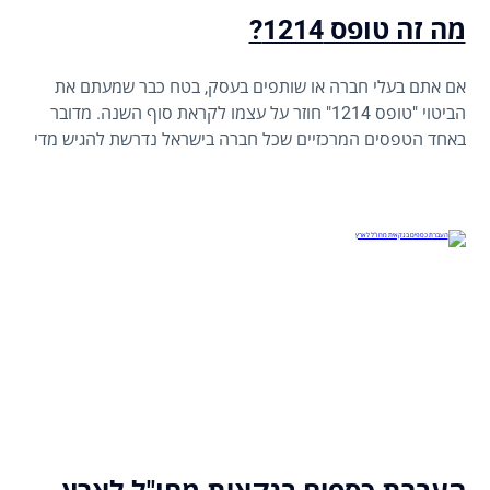
מה זה טופס 1214?
אם אתם בעלי חברה או שותפים בעסק, בטח כבר שמעתם את
הביטוי "טופס 1214" חוזר על עצמו לקראת סוף השנה. מדובר
באחד הטפסים המרכזיים שכל חברה בישראל נדרשת להגיש מדי
שנה לרשות המסים, במסגרת הדיווח השנתי למס הכנסה. אבל
מעבר ל"חובה" ול"שגרה", חשוב להבין שטופס 1214 הוא לא עוד
טופס. הוא מהווה תמונת ראי כלכלית של העסק שלכם לשנה
החולפת – ואופן הגשתו יכול להשפיע ישירות על גובה המס
שתשלמו או תחזירו.