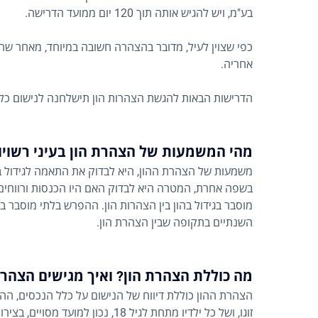
בע"מ, ויש להגיש אותה תוך 120 יום ממועד הדרישה.
כפי שצוין לעיל, מדובר בהצהרה חשובה במיוחד, מאחר שה
אחריה.
הדרישות הבאות להגשת הצהרות הון תישלחנה לנישום כל 7-4 שנים בערך
מהי המשמעות של הצהרת הון בעיני רשויו
משמעות של הצהרת ההון, היא לבדוק את התאמה לגידול ב
בשפה אחרת, המטרה היא לבדוק האם היו הכנסות ורווחים
מוסבר בגידול בהון בין הצהרות הון. ההפרש בלתי מוסבר ב
השנתיים בתקופה שבין הצהרת הון.
מה כוללת הצהרת הון? ואיך מגישים הצהרת
הצהרת ההון כוללת דיווח של הנישום על כלל הנכסים, ההוצ
זוגו, ושל כל ילדיו מתחת לגיל 18, נכון למועד מסויים, בצירוף מסמכים להוכחתם ואימותם של פרטיה.