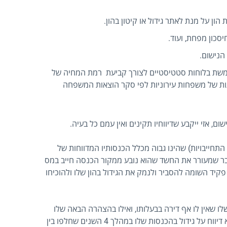
הון על מנת לאתר גידול או קיטון בהון.
חיסכון מפחת, ועוד.
הנישום.
ת בלוחות סטטיסטיים לצורך קביעת רמת המחיה של
עות של משפחות עירוניות לפי סקר הוצאות המשפחה
ם, אזי ייקבע שדיווחיו תקינים ואין עמם כל בעיה.
 התחייבויות) שהינו גבוה מכלל הכנסותיו המדווחות של
דבר שמעורר את החשד שהוא נובע ממקור הכנסה חייב במס
 פקיד השומה להסביר ולנמק את הגידול בהון שלו ולהוכיחו
 שאין לו אף דירה בבעלותו, ואילו בהצהרה הבאה שלו
כעבור 4 שנים הוא הצהיר שיש לו 2 דירות, וזאת מבלי שהוא דיווח על גידול בהכנסות שלו במהלך 4 השנים שחלפו בין