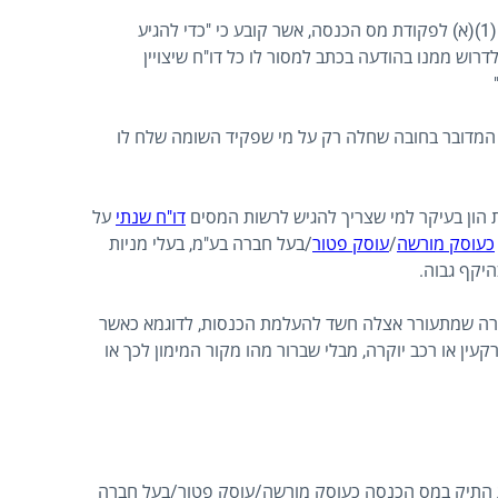
המקור החוקי לחובת הגשת הצהרת הון נמצא בסעיף 135(1)(א) לפקודת מס הכנסה, אשר קובע כי "כדי להגיע
וש ממנו בהודעה בכתב למסור לו כל דו"ח שיצויין
א המדובר בחובה שחלה רק על מי שפקיד השומה שלח לו
הון בעיקר למי שצריך להגיש לרשות המסים
דו"ח שנתי
על
כעוסק מורשה
/
עוסק פטור
/בעל חברה בע"מ, בעלי מניות
בהיקף גבוה.
קרה שמתעורר אצלה חשד להעלמת הכנסות, לדוגמא כאשר
עין או רכב יוקרה, מבלי שברור מהו מקור המימון לכך או
התיק במס הכנסה כעוסק מורשה/עוסק פטור/בעל חברה