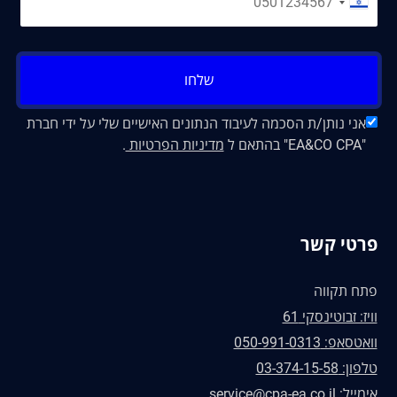
שלחו
אני נותן/ת הסכמה לעיבוד הנתונים האישיים שלי על ידי חברת
"EA&CO CPA" בהתאם ל
מדיניות הפרטיות
.
פרטי קשר
פתח תקווה
וויז: זבוטינסקי 61
וואטסאפ: 050-991-0313
טלפון: 03-374-15-58
אימייל: service@cpa-ea.co.il