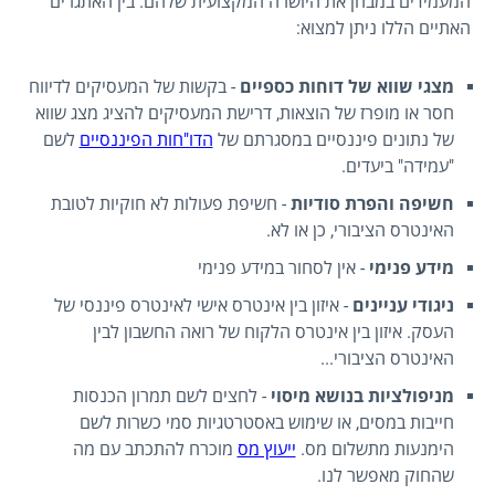
המעמידים במבחן את היושרה המקצועית שלהם. בין האתגרים
האתיים הללו ניתן למצוא:
מצגי שווא של דוחות כספיים
- בקשות של המעסיקים לדיווח
חסר או מופרז של הוצאות, דרישת המעסיקים להציג מצג שווא
של נתונים פיננסיים במסגרתם של
הדו"חות הפיננסיים
לשם
"עמידה" ביעדים.
חשיפה והפרת סודיות
- חשיפת פעולות לא חוקיות לטובת
האינטרס הציבורי, כן או לא.
מידע פנימי
- אין לסחור במידע פנימי
ניגודי עניינים
- איזון בין אינטרס אישי לאינטרס פיננסי של
העסק. איזון בין אינטרס הלקוח של רואה החשבון לבין
האינטרס הציבורי...
מניפולציות בנושא מיסוי
- לחצים לשם תמרון הכנסות
חייבות במסים, או שימוש באסטרטגיות סמי כשרות לשם
הימנעות מתשלום מס.
ייעוץ מס
מוכרח להתכתב עם מה
שהחוק מאפשר לנו.