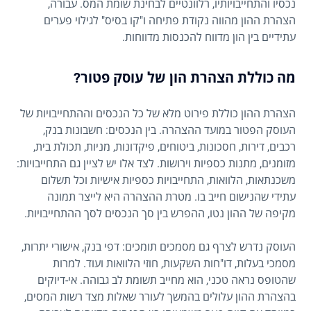
נכסיו והתחייבויותיו, רלוונטיים לבחינת שומת המס. עבורה,
הצהרת ההון מהווה נקודת פתיחה ו"קו בסיס" לגילוי פערים
עתידיים בין הון מדווח להכנסות מדווחות.
מה כוללת הצהרת הון של עוסק פטור?
הצהרת ההון כוללת פירוט מלא של כל הנכסים וההתחייבויות של
העוסק הפטור במועד ההצהרה. בין הנכסים: חשבונות בנק,
רכבים, דירות, חסכונות, ביטוחים, פיקדונות, מניות, תכולת בית,
מזומנים, מתנות כספיות וירושות. לצד אלו יש לציין גם התחייבויות:
משכנתאות, הלוואות, התחייבויות כספיות אישיות וכל תשלום
עתידי שהנישום חייב בו. מטרת ההצהרה היא לייצר תמונה
מקיפה של ההון נטו, ההפרש בין סך הנכסים לסך ההתחייבויות.
העוסק נדרש לצרף גם מסמכים תומכים: דפי בנק, אישורי יתרות,
מסמכי בעלות, דו"חות השקעות, חוזי הלוואות ועוד. למרות
שהטופס נראה טכני, הוא מחייב תשומת לב גבוהה. אי-דיוקים
בהצהרת ההון עלולים בהמשך לעורר שאלות מצד רשות המסים,