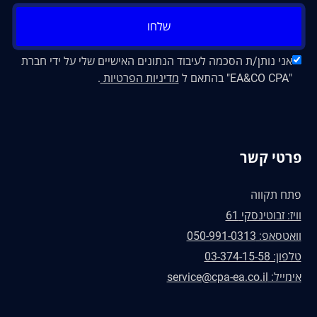
שלחו
אני נותן/ת הסכמה לעיבוד הנתונים האישיים שלי על ידי חברת
"EA&CO CPA" בהתאם ל
מדיניות הפרטיות
.
פרטי קשר
פתח תקווה
וויז: זבוטינסקי 61
וואטסאפ: 050-991-0313
טלפון: 03-374-15-58
אימייל: service@cpa-ea.co.il