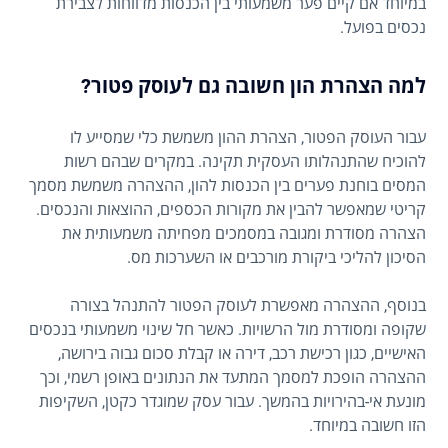
במיוחד אם קיים פער משמעותי בין הכנסות מדווחות לצבירת
נכסים בפועל.
למה הצהרת הון חשובה גם לעוסק פטור?
עבור העוסק הפטור, הצהרת ההון משמשת כלי שמסייע לו
להוכיח שהתנהלותו העסקית תקינה. במקרים שבהם רשות
המסים בוחנת פערים בין הכנסות להון, ההצהרה משמשת מסמך
קריטי שמאפשר להבין את מקורות הכספים, ההוצאות והנכסים.
הצהרה מסודרת ומגובה במסמכים מפחיתה משמעותית את
הסיכון להליכי ביקורת מורכבים או השערכות מס.
בנוסף, ההצהרה מאפשרת לעוסק הפטור להתנהל בצורה
שקופה ומסודרת מול הרשויות. כאשר חל שינוי משמעותי בנכסים
האישיים, כגון רכישת רכב, דירה או קבלת סכום גבוה בירושה,
ההצהרה הופכת למסמך המתעד את הנתונים באופן רשמי, וכך
מונעת אי-בהירויות בהמשך. עבור עסק שמוגדר כקטן, השקיפות
הזו חשובה במיוחד.