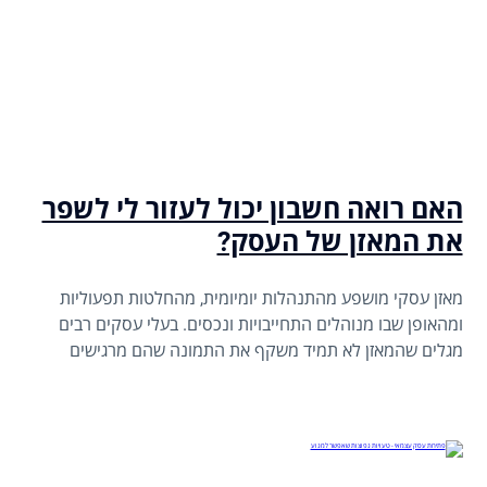
האם רואה חשבון יכול לעזור לי לשפר
את המאזן של העסק?
מאזן עסקי מושפע מהתנהלות יומיומית, מהחלטות תפעוליות
ומהאופן שבו מנוהלים התחייבויות ונכסים. בעלי עסקים רבים
מגלים שהמאזן לא תמיד משקף את התמונה שהם מרגישים
בשטח: יש הכנסות, יש פעילות, ועדיין המספרים נראים פחות טוב
ממה שציפו. רואה חשבון לא "מתקן" מאזן באופן מלאכותי, אבל
הוא כן יכול לעזור להבין מה גורם לו להיראות כך וללוות תהליכים
שמייצרים שיפור אמיתי לאורך זמן.