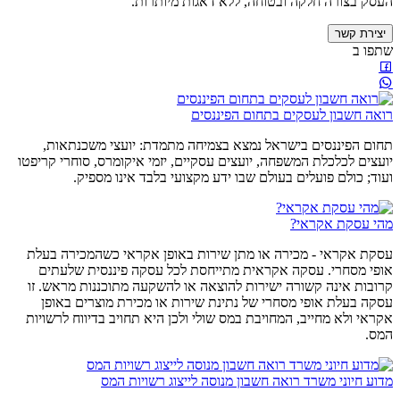
העסק בצורה חלקה ובטוחה, ללא דאגות מיותרות.
יצירת קשר
שתפו ב
רואה חשבון לעסקים בתחום הפיננסים
תחום הפיננסים בישראל נמצא בצמיחה מתמדת: יועצי משכנתאות,
יועצים לכלכלת המשפחה, יועצים עסקיים, יזמי איקומרס, סוחרי קריפטו
ועוד; כולם פועלים בעולם שבו ידע מקצועי בלבד אינו מספיק.
מהי עסקת אקראי?
עסקת אקראי - מכירה או מתן שירות באופן אקראי כשהמכירה בעלת
אופי מסחרי. עסקה אקראית מתייחסת לכל עסקה פיננסית שלעתים
קרובות אינה קשורה ישירות להוצאה או להשקעה מתוכננות מראש. זו
עסקה בעלת אופי מסחרי של נתינת שירות או מכירת מוצרים באופן
אקראי ולא מחייב, המחויבת במס שולי ולכן היא תחויב בדיווח לרשויות
המס.
מדוע חיוני משרד רואה חשבון מנוסה לייצוג רשויות המס