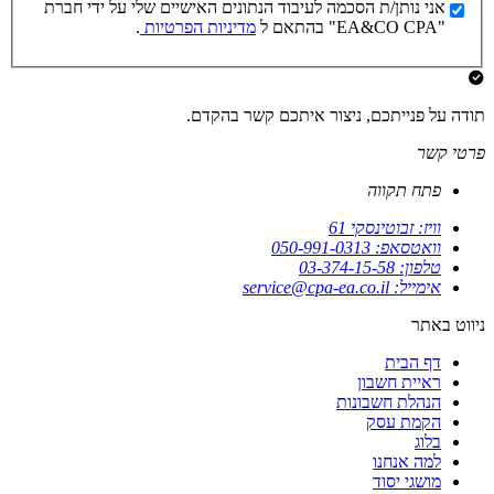
אני נותן/ת הסכמה לעיבוד הנתונים האישיים שלי על ידי חברת
"EA&CO CPA" בהתאם ל
מדיניות הפרטיות
.
תודה על פנייתכם, ניצור איתכם קשר בהקדם.
פרטי קשר
פתח תקווה
וויז: זבוטינסקי 61
וואטסאפ: 050-991-0313
טלפון: 03-374-15-58
אימייל: service@cpa-ea.co.il
ניווט באתר
דף הבית
ראיית חשבון
הנהלת חשבונות
הקמת עסק
בלוג
למה אנחנו
מושגי יסוד