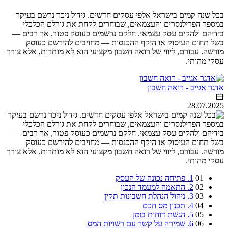
בכל שנה קמים בישראל אלפי עסקים חדשים. גידול ניכר נרשם בעיקר
במספר הפרילנסרים והעצמאים, שבוחרים לקחת את גורלם הכלכלי
בידיהם ולהקים עסק עצמאי. חלקם נרשמים כעוסק פטור, אך רבים —
בשל תחום העיסוק או היקף ההכנסות — מחויבים להירשם כעוסק
מורשה. עבורם, ליווי של רואה חשבון מקצועי הוא לא מותרות, אלא צורך
עסקי מהותי.
אדגר אגייב - רואה חשבון
28.07.2025
01
1. פתיחה נכונה של העסק
02
2. התאמה למעמד הנכון
03
3. ניהול הנהלת חשבונות תקין
04
4. תכנון מס חכם
05
5. הגשת דוחות בזמן
06
6. שמירה על קשר עם רשויות המס