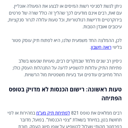
ניתן לגשת לסניפי רשות המיסים או לבצע את הפעולה אונליין.
עם זאת, רבים אינם מודעים לכך שהליך זה כולל שורה של פרטים
בירוקרטיים ודרישות רגולטוריות, וכל טעות עלולה לגרור סנקציות,
עיכובים ואובדן הטבות.
לכן, ההמלצה החד משמעית שלנו, היא לפתוח תיק עוסק פטור
בליווי
רואה חשבון
.
ניסיון רב שנים מלמד שבמקרים רבים, טעויות שנעשו בשלב
פתיחת התיק עלולות להשפיע לרעה על התנהלות העסק כולו;
החל מחיובים עודפים ועד בעיות משפטיות מול הרשויות.
טעות ראשונה: רישום הכנסות לא מדויק בטופס
הפתיחה
רבים ממלאים את טופס 821
לפתיחת תיק מע"מ
במהירות או לפי
תחושת בטן, במיוחד בשאלת “צפי הכנסות”. בפועל, מדובר
בפרמטר מהותי שעלול להשפיע על אופן סיווג העסק, חובת