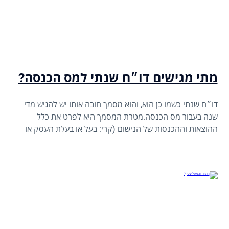
מתי מגישים דו״ח שנתי למס הכנסה?
דו״ח שנתי כשמו כן הוא, והוא מסמך חובה אותו יש להגיש מדי
שנה בעבור מס הכנסה.מטרת המסמך היא לפרט את כלל
ההוצאות וההכנסות של הנישום (קרי: בעל או בעלת העסק או
העסק עצמו) ובאופן מקיף הכולל את הכנסותיו מנכסים העומדים
לרשותו, הוצאות כגון הפקדות לקרן השתלמות וכיוצא בזאת.