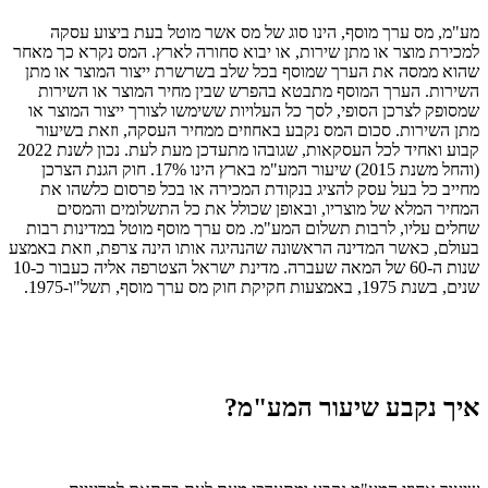
מע"מ, מס ערך מוסף, הינו סוג של מס אשר מוטל בעת ביצוע עסקה
למכירת מוצר או מתן שירות, או יבוא סחורה לארץ. המס נקרא כך מאחר
שהוא ממסה את הערך שמוסף בכל שלב בשרשרת ייצור המוצר או מתן
השירות. הערך המוסף מתבטא בהפרש שבין מחיר המוצר או השירות
שמסופק לצרכן הסופי, לסך כל העלויות ששימשו לצורך ייצור המוצר או
מתן השירות. סכום המס נקבע באחוזים ממחיר העסקה, וזאת בשיעור
קבוע ואחיד לכל העסקאות, שגובהו מתעדכן מעת לעת. נכון לשנת 2022
(והחל משנת 2015) שיעור המע"מ בארץ הינו 17%. חוק הגנת הצרכן
מחייב כל בעל עסק להציג בנקודת המכירה או בכל פרסום כלשהו את
המחיר המלא של מוצריו, ובאופן שכולל את כל התשלומים והמסים
שחלים עליו, לרבות תשלום המע"מ. מס ערך מוסף מוטל במדינות רבות
בעולם, כאשר המדינה הראשונה שהנהיגה אותו הינה צרפת, וזאת באמצע
שנות ה-60 של המאה שעברה. מדינת ישראל הצטרפה אליה כעבור כ-10
שנים, בשנת 1975, באמצעות חקיקת חוק מס ערך מוסף, תשל"ו-1975.
איך נקבע שיעור המע"מ?