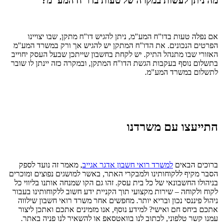
מה ניתן לעשות במקרה של טעות בדו"ח המע"מ?
אם נפלה טעות בדו"ח המע"מ, ניתן להגיש דו"ח מתקן, שבו יצויינו
הפרטים הנכונים. את הדו"ח המתקן יש להגיש אך ורק במשרד המע"מ
האזורי שבו מתנהל התיק. יש לקחת בחשבון שייתכן שבעל העסק יחוייב
בתשלום נוסף בעקבות הגשת הדו"ח המתקן, ובמקרה כזה יינתן לו שובר
לתשלום במשרד המע"מ.
התייעצו עם משרדנו
ברוכים הבאים
למשרד רואי חשבון אדגר אגייב
, מאמר זה נועד לספק
הסבר מקיף ללקוחותינו ולמבקרי האתר, באשר למושגים נפוצים ומוכרים
בניהולו החשבונאי של כל בית עסק. זהו גם הקו שמנחה אותנו בליווי כל
לקוח ולקוחה – שירות מקצועי תוך הקניית ידע חשוב ללקוחותינו בעבור
ניהול פיננסי נכון ובריא יותר. מחפשים אחר משרד רואי חשבון שילווה
אתכם ביחס חם ואישי? למידע נוסף, אנו מזמינים אתכם ואתכן ליצור
עמנו קשר טלפוני, לכתוב לנו בוואטסאפ או להשאיר לנו פניה באתר.