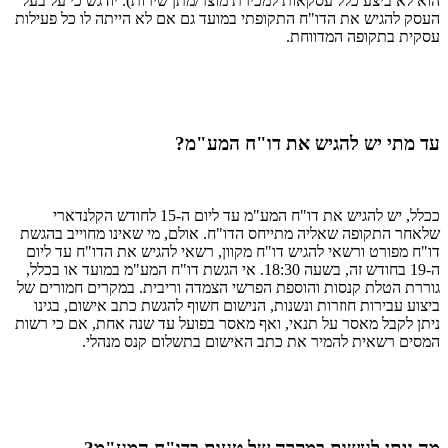
הוא לא ביצע כלל עסקאות למכירת מוצר/מתן שירות). יודגש כי על בעל
העסק להגיש את הדו"ח התקופתי במועד גם אם לא הייתה לו כל פעילות
עסקית בתקופה המדווחת.
עד מתי יש להגיש את דו"ח המע"מ?
ככלל, יש להגיש את דו"ח המע"מ עד ליום ה-15 לחודש הקלנדארי
שלאחר התקופה שאליה מתייחס הדו"ח. אולם, מי שאינו מחוייב בהגשת
דו"ח מפורט ורשאי להגיש דו"ח מקוון, רשאי להגיש את הדו"ח עד ליום
ה-19 בחודש זה, בשעה 18:30. אי הגשת דו"ח המע"מ במועד או בכלל,
גוררת הטלת קנסות והוספת הפרשי הצמדה וריבית. במקרים חמורים של
ביצוע עבירות חוזרות ונשנות, הנישום חשוף להגשת כתב אישום, בגינו
ניתן לקבל מאסר על תנאי, ואף מאסר בפועל עד שנה אחת, אם כי רשות
המסים רשאית להמיר את כתב האישום בתשלום קנס מנהלי.