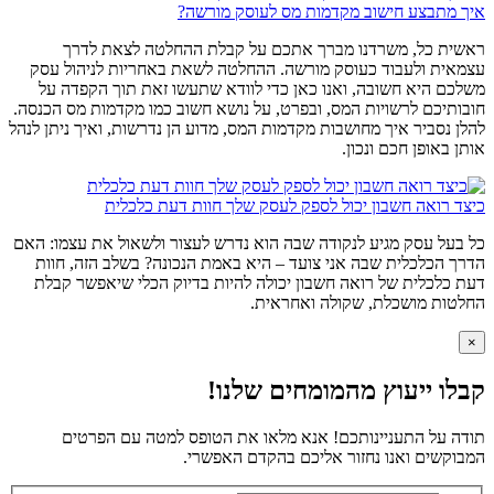
איך מתבצע חישוב מקדמות מס לעוסק מורשה?
ראשית כל, משרדנו מברך אתכם על קבלת ההחלטה לצאת לדרך
עצמאית ולעבוד כעוסק מורשה. ההחלטה לשאת באחריות לניהול עסק
משלכם היא חשובה, ואנו כאן כדי לוודא שתעשו זאת תוך הקפדה על
חובותיכם לרשויות המס, ובפרט, על נושא חשוב כמו מקדמות מס הכנסה.
להלן נסביר איך מחושבות מקדמות המס, מדוע הן נדרשות, ואיך ניתן לנהל
אותן באופן חכם ונכון.
כיצד רואה חשבון יכול לספק לעסק שלך חוות דעת כלכלית
כל בעל עסק מגיע לנקודה שבה הוא נדרש לעצור ולשאול את עצמו: האם
הדרך הכלכלית שבה אני צועד – היא באמת הנכונה? בשלב הזה, חוות
דעת כלכלית של רואה חשבון יכולה להיות בדיוק הכלי שיאפשר קבלת
החלטות מושכלת, שקולה ואחראית.
×
קבלו ייעוץ מהמומחים שלנו!
תודה על התעניינותכם! אנא מלאו את הטופס למטה עם הפרטים
המבוקשים ואנו נחזור אליכם בהקדם האפשרי.