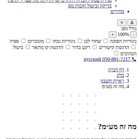
סגירת עסק / חברה / תיק ברשויות – כל מה שצריך לדעת
בדיקה וביטול חובות מס
מחירים
גודל גופן
100%
+
-
ניגודיות הפוכה
שחור לבן
ניגודיות גבוה
מונוכרום
ספיה
הדגשת קישורים
רקע בהיר
הדגשת קו מתאר
ביטול
הבהובים
русский
050-881-7217
דף הבית
בלוג
ראיית חשבון
מה זה מע״מ
מה זה מע״מ?