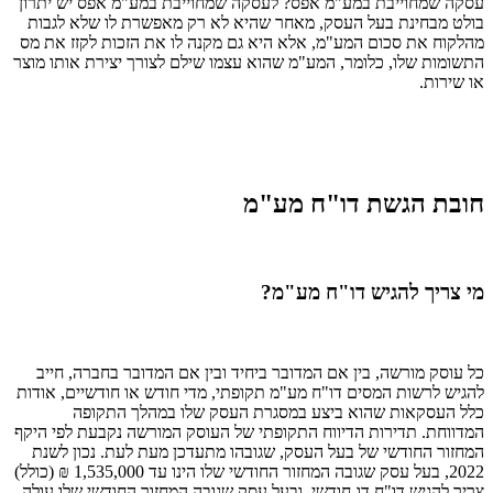
עסקה שמחוייבת במע"מ אפס? לעסקה שמחוייבת במע"מ אפס יש יתרון
בולט מבחינת בעל העסק, מאחר שהיא לא רק מאפשרת לו שלא לגבות
מהלקוח את סכום המע"מ, אלא היא גם מקנה לו את הזכות לקזז את מס
התשומות שלו, כלומר, המע"מ שהוא עצמו שילם לצורך יצירת אותו מוצר
או שירות.
חובת הגשת דו"ח מע"מ
מי צריך להגיש דו"ח מע"מ?
כל עוסק מורשה, בין אם המדובר ביחיד ובין אם המדובר בחברה, חייב
להגיש לרשות המסים דו"ח מע"מ תקופתי, מדי חודש או חודשיים, אודות
כלל העסקאות שהוא ביצע במסגרת העסק שלו במהלך התקופה
המדווחת. תדירות הדיווח התקופתי של העוסק המורשה נקבעת לפי היקף
המחזור החודשי של בעל העסק, שגובהו מתעדכן מעת לעת. נכון לשנת
2022, בעל עסק שגובה המחזור החודשי שלו הינו עד 1,535,000 ₪ (כולל)
צריך להגיש דו"ח דו-חודשי, ובעל עסק שגובה המחזור החודשי שלו עולה