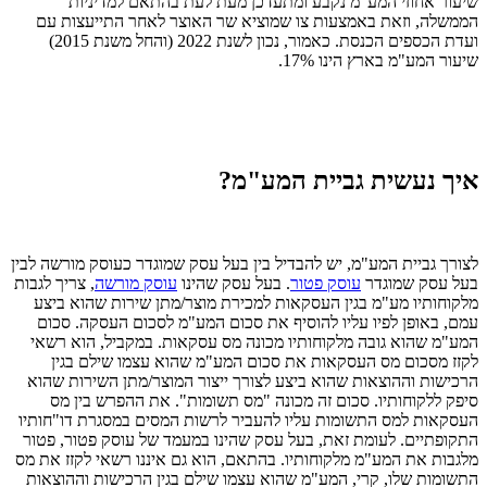
שיעור אחוזי המע"מ נקבע ומתעדכן מעת לעת בהתאם למדיניות
הממשלה, וזאת באמצעות צו שמוציא שר האוצר לאחר התייעצות עם
ועדת הכספים הכנסת. כאמור, נכון לשנת 2022 (והחל משנת 2015)
שיעור המע"מ בארץ הינו 17%.
איך נעשית גביית המע"מ?
לצורך גביית המע"מ, יש להבדיל בין בעל עסק שמוגדר כעוסק מורשה לבין
בעל עסק שמוגדר
עוסק פטור
. בעל עסק שהינו
עוסק מורשה
, צריך לגבות
מלקוחותיו מע"מ בגין העסקאות למכירת מוצר/מתן שירות שהוא ביצע
עמם, באופן לפיו עליו להוסיף את סכום המע"מ לסכום העסקה. סכום
המע"מ שהוא גובה מלקוחותיו מכונה מס עסקאות. במקביל, הוא רשאי
לקזז מסכום מס העסקאות את סכום המע"מ שהוא עצמו שילם בגין
הרכישות וההוצאות שהוא ביצע לצורך ייצור המוצר/מתן השירות שהוא
סיפק ללקוחותיו. סכום זה מכונה "מס תשומות". את ההפרש בין מס
העסקאות למס התשומות עליו להעביר לרשות המסים במסגרת דו"חותיו
התקופתיים. לעומת זאת, בעל עסק שהינו במעמד של עוסק פטור, פטור
מלגבות את המע"מ מלקוחותיו. בהתאם, הוא גם איננו רשאי לקזז את מס
התשומות שלו, קרי, המע"מ שהוא עצמו שילם בגין הרכישות וההוצאות