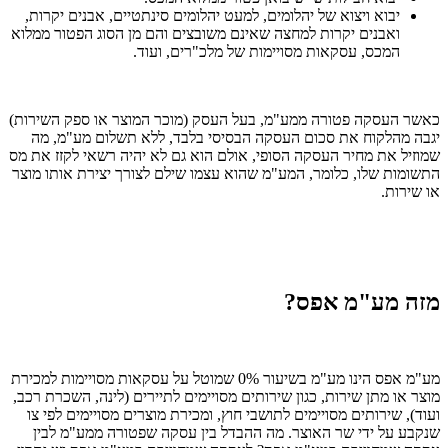
יבוא ויצוא של יהלומים, למעט יהלומים סינתטיים, אבנים יקרות,
ואבנים יקרות למחצה שאינם משובצים והם מן הסוג הפטור ממלוא
המכס, עסקאות מסויימות של מלכ"רים, ועוד.
כאשר העסקה פטורה ממע"מ, בעל העסק (מוכר המוצר או ספק השירות)
יגבה מהלקוח את סכום העסקה הבסיסי בלבד, ללא תשלום מע"מ, מה
שמוזיל את מחיר העסקה הסופי, אולם הוא גם לא יהיה רשאי לקזז את מס
התשומות שלו, כלומר, המע"מ שהוא עצמו שילם לצורך יצירת אותו מוצר
או שירות.
מזה מע"מ אפס?
מע"מ אפס הינו מע"מ בשיעור 0% שמוטל על עסקאות מסויימות למכירת
מוצר או מתן שירות, כגון שירותים מסויימים לתיירים (לינה, השכרת רכב,
ועוד), שירותים מסויימים לתושבי חוץ, ומכירת מוצרים מסויימים לפי צו
שנקבע על ידי שר האוצר. מה ההבדל בין עסקה שפטורה ממע"מ לבין