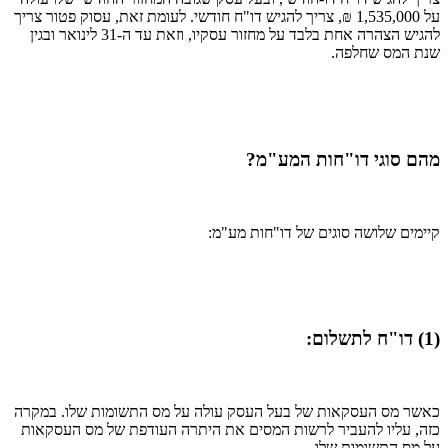
על 1,535,000 ₪, צריך להגיש דו"ח חודשי. לעומת זאת, עסוק פטור צריך
להגיש הצהרה אחת בלבד על מחזור עסקיו, וזאת עד ה-31 לינואר ובגין
שנת המס שחלפה.
מהם סוגי דו"חות המע"מ?
קיימים שלושה סוגים של דו"חות מע"מ:
(1) דו"ח לתשלום:
כאשר מס העסקאות של בעל העסק עולה על מס התשומות שלו. במקרה
כזה, עליו להעביר לרשות המסים את היתרה העודפת של מס העסקאות
על מס התשומות שלו.