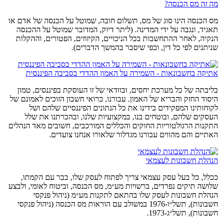
מה זה מס הכנסה?
מס הכנסה הינו סוג של מס, תשלום חובה, שמוטל על הכנסה של אדם או
תאגיד, ונגבה על ידי המדינה. (ליתר דיוק, המדובר שמוטל על ההכנסה
הנקיה, לאחר ההתחשבות בכל הניכויים, הקיזוזים, הפטורים, וההקלות
שניתנים לפי כל דין, וכפי שיסבר בהמשך הדברים).
אתיקה בחשבונאות - השמירה על האמון ההדדי בסביבה הפיננסית
בליבתה של כל מערכת יחסים, ובוודאי של זו העוסקת בפיננסים, טמון
היסוד החזק והבריא של האמון. עבורנו, כרואי חשבון הזוכים לאמונם של
לקוחותינו המפקידים בידינו את כל הנתונים הפיננסיים שלהם ושל
העסקים שלהם, ובוטחים בנו, במקצועיות שלנו, ובהכרתנו את שלל
התקנות הרגולטוריות החוקים והכללים המורכבים, חשובים מאד הנהלים
האתיים והם מהווים עבורנו מגדלור שלאורו אנחנו צועדים.
הנהלת חשבונות לעצמאי
ככלל, כל בעל עסק עצמאי צריך לפתוח לעסק שלו, כבר עם הקמתו,
שלושה תיקים נפרדים, ברשויות מע״מ, מס הכנסה, וביטוח לאומי, ולבצע
הנהלת חשבונות לעסק שלו בהתאם לתקנות מע״מ (ניהול פנקסי
חשבונות), תשל״ו-1976 במשולב עם הוראות מס הכנסה (ניהול פנקסי
חשבונות), תשל״ג-1973.