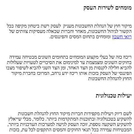
מומחים לשירות העסק
מיקור חוץ של הנהלת החשבונות מעניק לעסק רשת ביטחון מקיפה בכל
הקשור לניהול החשבונות, מאחר וחברות שכאלה מעסיקות צוותים של
רואי חשבון
ומומחים בתחום המסים והפיננסים.
ריכוז כזה של בעלי מקצוע המומחים בתחומים השונים מבטיחה עמידה
בחוקים השונים ומצמצמת עד למינימום את הסיכויים לטעויות שעלולות
להביא חלילה לקנסות מן הצד האחד, ומן הצד השני להביא לשיפור מצבו
הפיננסי של העסק בזכות אותו ריכוז ידע נרחב, המרוכז בחברת מיקור
החוץ להנהלת החשבונות
יעילות טכנולוגית
לשם דיוק ויעילות מקפידות חברות מיקוד החוץ להנהלת חשבונות
להשקיע בטכנולוגיה ובתוכנות המתקדמות ביותר. כלומר, מבלי שייאלץ
להשקיע השקעה נוספת, זוכה העסק לגישה למערכות העדכניות ביותר,
המבטיחות עמידה בכל תנאי החוקים והמסים התקפים לכל עת, בזכות