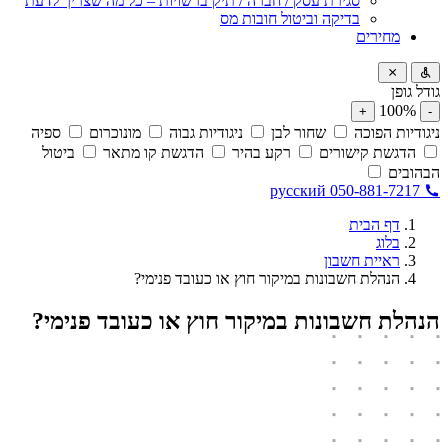
סגירת עסק / חברה / תיק ברשויות – כל מה שצריך לדעת
בדיקה וביטול חובות מס
מחירים
גודל גופן
100%
+
-
ניגודיות הפוכה
שחור לבן
ניגודיות גבוה
מונוכרום
ספיה
הדגשת קישורים
רקע בהיר
הדגשת קו מתאר
ביטול
הבהובים
русский
050-881-7217
דף הבית
בלוג
ראיית חשבון
הנהלת חשבונות במיקור חוץ או כעובד פנימי?
הנהלת חשבונות במיקור חוץ או כעובד פנימי?