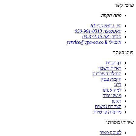
פרטי קשר
פתח תקווה
וויז: זבוטינסקי 61
וואטסאפ: 050-991-0313
טלפון: 03-374-15-58
אימייל: service@cpa-ea.co.il
ניווט באתר
דף הבית
ראיית חשבון
הנהלת חשבונות
הקמת עסק
בלוג
למה אנחנו
מושגי יסוד
תקנון
הצהרת נגישות
מדיניות פרטיות
שירותי משרדנו
לעוסק פטור