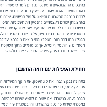
בהיבטים החשבונאיים והפיננסיים. ניתן לומר כי משרד רואי
רואה החשבון הוא זה שאמון על ייעוץ המס עבור בעל או ב
לרבות הנהלת החשבונות והייצוג אל מול הרשויות. ישנם מ
באמצעותן יכולים העצמאיים להנפיק את חשבוניות המס ו
במשרדנו בחרנו לקחת את התפקיד צעד אחד קדימה, כאשר י
המסבירים על מושגים פיננסיים, על גופים הנחשבים לחלק
הבנק? מהו דו"ח רווח והפסד? מהי הוצאה מוכרת? ועד למוש
מספקים שירות מקיף ומלא, אך גם פועלים מתוך השקפת ה
שכן כאשר מדובר בעסק עצמאי המבקש לצמוח ולשגשג.
תחילת הפעילות עם רואה החשבון
בתחילה נבקש לבחון את סוג העסק, את היקף הפעילות הרא
עם יועץ עסקי, הרי שנהוג לבנות מעין תכנית פיננסית רא
שנקבל במסגרת המפגש הראשוני, נחליט אם לפתוח תיק עו
במסגרת שירות פרונטלי במשרדנו, והן במסגרת שירות מקוון 