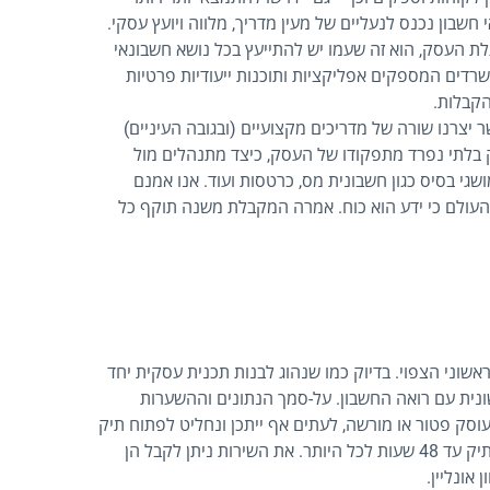
 חשבון נכנס לנעליים של מעין מדריך, מלווה ויועץ עסקי.
עלת העסק, הוא זה שעמו יש להתייעץ בכל נושא חשבונאי
שרדים המספקים אפליקציות ותוכנות ייעודיות פרטיות
הקבלות.
צרנו שורה של מדריכים מקצועיים (ובגובה העיניים)
 בלתי נפרד מתפקודו של העסק, כיצד מתנהלים מול
גי בסיס כגון חשבונית מס, כרטסות ועוד. אנו אמנם
עולם כי ידע הוא כוח. אמרה המקבלת משנה תוקף כל
שוני הצפוי. בדיוק כמו שנהוג לבנות תכנית עסקית יחד
שונית עם רואה החשבון. על-סמך הנתונים וההשערות
סק פטור או מורשה, לעתים אף ייתכן ונחליט לפתוח תיק
חברה בע"מ. במשרדנו אנו שמחים להציע שירות לפתיחת תיק עד 48 שעות לכל היותר. את השירות ניתן לקבל הן
אונליין.