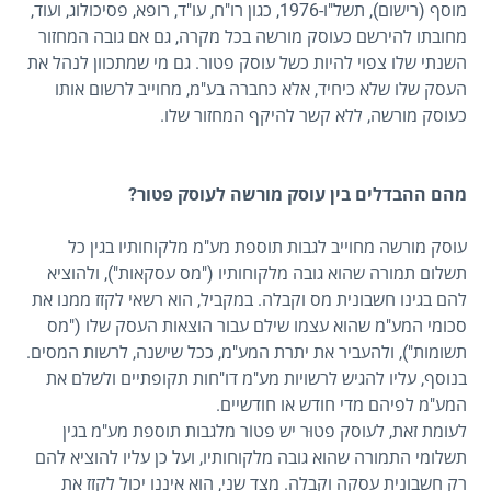
מוסף (רישום), תשל"ו-1976, כגון רו"ח, עו"ד, רופא, פסיכולוג, ועוד,
מחובתו להירשם כעוסק מורשה בכל מקרה, גם אם גובה המחזור
השנתי שלו צפוי להיות כשל עוסק פטור. גם מי שמתכוון לנהל את
העסק שלו שלא כיחיד, אלא כחברה בע"מ, מחוייב לרשום אותו
כעוסק מורשה, ללא קשר להיקף המחזור שלו.
מהם ההבדלים בין עוסק מורשה לעוסק פטור?
עוסק מורשה מחוייב לגבות תוספת מע"מ מלקוחותיו בגין כל
תשלום תמורה שהוא גובה מלקוחותיו ("מס עסקאות"), ולהוציא
להם בגינו חשבונית מס וקבלה. במקביל, הוא רשאי לקזז ממנו את
סכומי המע"מ שהוא עצמו שילם עבור הוצאות העסק שלו ("מס
תשומות"), ולהעביר את יתרת המע"מ, ככל שישנה, לרשות המסים.
בנוסף, עליו להגיש לרשויות מע"מ דו"חות תקופתיים ולשלם את
המע"מ לפיהם מדי חודש או חודשיים.
לעומת זאת, לעוסק פטוּר יש פטוֹר מלגבות תוספת מע"מ בגין
תשלומי התמורה שהוא גובה מלקוחותיו, ועל כן עליו להוציא להם
רק חשבונית עסקה וקבלה. מצד שני, הוא איננו יכול לקזז את