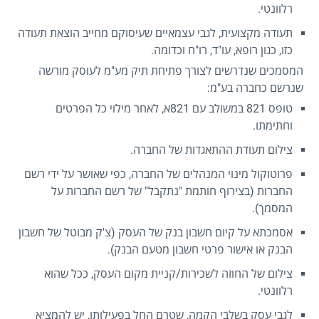
רלוונטי.
תעודה מקצועית, לגבי עצמאיים שעיסוקם מחייב הוצאת תעודה
כזו, כגון רופא, עו"ד, רו"ח וכדומה.
המסמכים שנדרשים לצורך פתיחת תיק מע"מ לעוסק מורשה
שנרשם כחברה בע"מ:
טופס 821 במשולב עם 821א, לאחר מילוי כל הפרטים
וחתימתו.
צילום תעודת ההתאגדות של החברה.
פרוטוקול מינוי המנהלים של החברה, כפי שאושר על ידי רשם
החברות (בצירוף חותמת "נתקבל" של רשם החברות על
המסמך).
אסמכתא על קיום חשבון בנק של העסק (צ'ק מבוטל של חשבון
הבנק או אישור פרטי חשבון מטעם הבנק).
צילום של החוזה לשכירות/קניית מקום העסק, ככל שהוא
רלוונטי.
לגבי עסק בשלבי הקמה, שטרם החל בפעילותו, יש להמציא