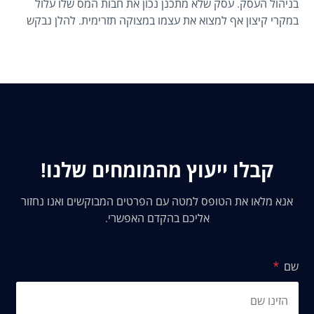
בניהול העסק. עסק שלא מתכנן נכון את חבות המס שלו עלול
במקרי קיצון אף למצוא את עצמו במצוקה תזרימית. להלן נבקש
לסקור את עיקרי תכנון המס לעסקים קטנים ובינוניים, נזהה
טעויות נפוצות, נבין את ההבדלים בין סוגי העסקים, ונציע פעולות
פרקטיות לסוף השנה.
קבלו ייעוץ מהמומחים שלנו!
אנא מלאו את הטופס למטה עם הפרטים המבוקשים ואנו נחזור
אליכם בהקדם האפשרי.
שם