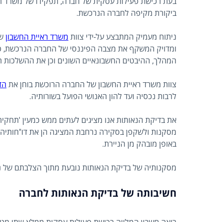
בעת רכישת פעילות עסקית של חברה, תפקידו של משרד רו
ביקורת מקיפה לחברה הנרכשת.
ניתוח מעמיק המתבצע על-ידי צוות
משרד ראיית החשבון
של
ומדויק המשקף את מצבה הפיננסי של החברה הנרכשת, כמו
המהלך, ההיבטים החשבונאיים השונים וכן את ההשלכות 
צוות משרד ראיית החשבון של החברה הרוכשת בוחן את
הד
לרבות נכסיה ועד להון האנושי הפועל בשורותיה.
את בדיקת הנאותות אנו מציגים לעתים ממש כמעין 'תחקיר 
מסקנות ולשקפן בסקירה נרחבת המציגה הן את דו"חותיה
באופן מובהק מן הניירת.
מסקנותיה של בדיקת הנאותות נובעת מתוך הצלבתם של נ
חשיבותה של בדיקת הנאותות לחברה