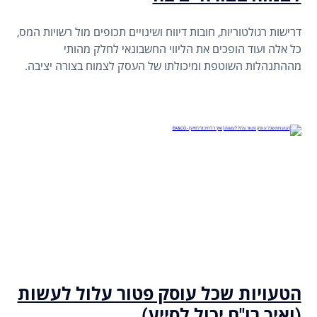
דרישות רגולטוריות, חובות דיווח ושינויים תכופים מול רשויות המס,
כל אלה ועוד הופכים את הליווי החשבונאי לחלק מהותי
מההתנהלות השוטפת ומיכולתו של העסק לצמוח בצורה יציבה.
משרד רואה חשבון הוא שותף מקצועי שמסייע לעסק לפעול נכון,
להימנע מטעויות ולבנות בסיס כלכלי חזק לאורך זמן.
הטעויות שכל עוסק פטור עלול לעשות
(ואיך רו"ח יכול לסייע)