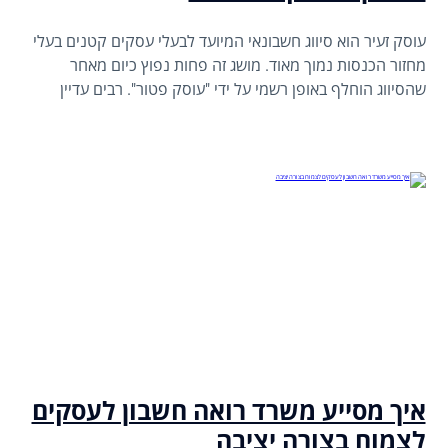
עוסק זעיר הוא סיווג חשבונאי המיועד לבעלי עסקים קטנים בעלי
מחזור הכנסות נמוך מאוד. מושג זה פחות נפוץ כיום מאחר
שהסיווג הוחלף באופן רשמי על ידי "עוסק פטור". רבים עדיין
משתמשים בו בשיח היום-יומי כדי לתאר בעלי עסקים קטנים
שאינם מחויבים במע"מ. ולהלן התייחסותינו בנידון.
איך מסייע משרד רואה חשבון לעסקים
לצמוח בצורה יציבה