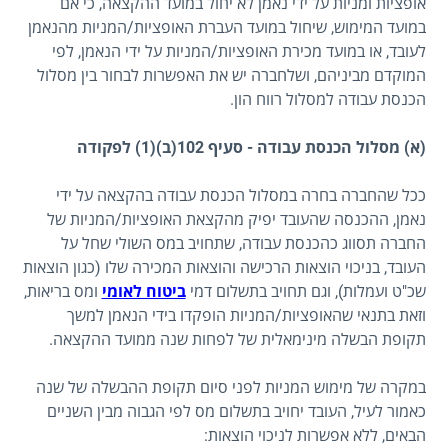
אופציות ומניות על ידי נאמן לא יחול במועד ההקצאה, כי אם
במועד המימוש, שיחול במועד העברת האופציות/המניות מהנאמן
לעובד, או במועד מכירת האופציות/המניות על ידי הנאמן, לפי
המוקדם מביניהם, ושלחברה יש את האפשרות לבחור בין מסלול
הכנסת עבודה למסלול רווח הון.
(א) מסלול הכנסת עבודה - סעיף 102(ב)(1) לפקודה
ככל שהחברה בחרה במסלול הכנסת עבודה בהקצאה על ידי
נאמן, ההכנסה שהעובד יפיק מהקצאת האופציות/המניות של
החברה תסווג כהכנסת עבודה, שתחויב במס השולי שחל על
העובד, בניכוי הוצאות הרכישה והוצאות המכירה שלו (כגון הוצאות
שכ"ט ועמלות), וגם תחויב בתשלום דמי
ביטוח לאומי
ומס בריאות,
וזאת בתנאי שהאופציות/המניות הופקדו בידי הנאמן למשך
תקופת הבשלה מינימאלית של לפחות שנה ממועד ההקצאה.
במקרה של מימוש המניות לפני סיום תקופת ההבשלה של שנה
כאמור לעיל, העובד יחויב בתשלום מס לפי הגבוה מבין השניים
הבאים, ללא אפשרות לניכוי הוצאות: