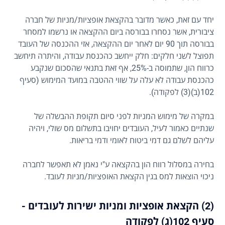
יחד עם זאת, כאשר מדובר בהקצאת אופציות/מניות של חברה
ציבורית, אשר נסחרו בבורסה ביום ההקצאה או נרשמו למסחר
בבורסה תוך 90 יום לאחר יום ההקצאה, אזי ההכנסה של העובד
תפוצל לשני חלקים: חלק ייחשב כהכנסת עבודה, והיתרה תיחשב
כרווח הון, שתמוסה ב-25%, אף זאת בתנאי שהסכום שנקבע
כהכנסת עבודה לא עלה על שווי ההטבה במועד המימוש (סעיף
102(ב)(3) לפקודה).
במקרה של מימוש המניות לפני סיום תקופת ההבשלה של
שנתיים כאמור לעיל, העובדים יחויבו בתשלום מס שולי, ויהיה
עליהם לשלם גם דמי ביטוח לאומי ודמי בריאות.
בחירה במסלול רווח הון בהקצאה ע"י נאמן לא תאפשר לחברה
ניכוי הוצאות למס בגין הקצאת האופציות/מניות לעובד.
(2) הקצאת אופציות ומניות ישירות לעובדים -
סעיף 102(ג) לפקודה