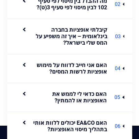
מה ההבדל בין מיסוי לפי סעיף
02
102 לבין מיסוי לפי סעיף 3(ט)?
קיבלתי אופציות בחברה
בינלאומית – איך זה משפיע על
03
המס שלי בישראל?
האם אני חייב לדווח על מימוש
04
אופציות לרשות המסים?
האם כדאי לי לממש את
05
האופציות או להמתין?
האם EA&CO יכולים ללוות אותי
06
בתהליך מיסוי האופציות?