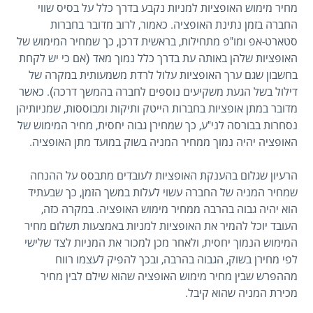
מחיר מימוש האופציות למניות נקבע בדרך כלל על בסיס שווי
החברה בזמן נתינת האופציה. כאמור, לרוב מדובר בחברות
סטארט-אפ ומו"פ מתחילות, בראשית דרכן, כך שמחיר המימוש של
האופציות שלהן באותה עת בדרך כלל נמוך מאד (אם כי יש לקחת
בחשבון שגם ערך האופציות עלול לרדת משמעותית במקרה של
דילול בשל הגעת משקיעים נוספים לחברה בהמשך דרכה). כאשר
מדובר במתן אופציות בחברות הייטק ותיקות ומבוססות, שמניותיהן
נסחרות בבורסה לני"ע, כך שמחירן גבוה יחסית, מחיר המימוש של
האופציה יהיה נמוך ממחיר המניה בשוק במועד מתן האופציה.
הרעיון שגלום בהענקת האופציות לעובדים מתבסס על ההנחה
שמחיר המניה של החברה עשוי לעלות במשך הזמן, כך שבעתיד
הוא יהיה גבוה בהרבה ממחיר מימוש האופציה. במקרה כזה,
העובד יוכל להמיר את האופציות למניות באמצעות תשלום מחיר
המימוש הנמוך יחסית, ולאחר מכן למכור את המניות לצד שלישי
לפי מחירן בשוק, הגבוה בהרבה, ובכך להפיק לעצמו רווח
מההפרש שבין מחיר מימוש האופציה שהוא שילם לבין מחיר
מכירת המניה שהוא קיבל.