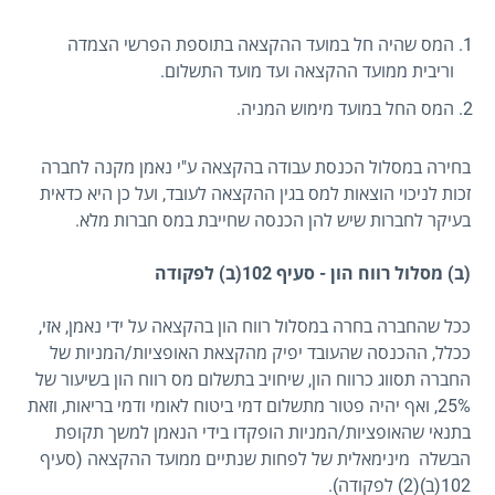
המס שהיה חל במועד ההקצאה בתוספת הפרשי הצמדה
וריבית ממועד ההקצאה ועד מועד התשלום.
המס החל במועד מימוש המניה.
בחירה במסלול הכנסת עבודה בהקצאה ע"י נאמן מקנה לחברה
זכות לניכוי הוצאות למס בגין ההקצאה לעובד, ועל כן היא כדאית
בעיקר לחברות שיש להן הכנסה שחייבת במס חברות מלא.
(ב) מסלול רווח הון - סעיף 102(ב) לפקודה
ככל שהחברה בחרה במסלול רווח הון בהקצאה על ידי נאמן, אזי,
ככלל, ההכנסה שהעובד יפיק מהקצאת האופציות/המניות של
החברה תסווג כרווח הון, שיחויב בתשלום מס רווח הון בשיעור של
25%, ואף יהיה פטור מתשלום דמי ביטוח לאומי ודמי בריאות, וזאת
בתנאי שהאופציות/המניות הופקדו בידי הנאמן למשך תקופת
הבשלה מינימאלית של לפחות שנתיים ממועד ההקצאה (סעיף
102(ב)(2) לפקודה).