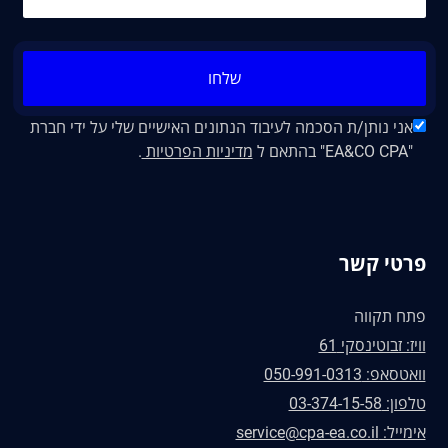
שלחו
אני נותן/ת הסכמה לעיבוד הנתונים האישיים שלי על ידי חברת
"EA&CO CPA" בהתאם ל
מדיניות הפרטיות
.
פרטי קשר
פתח תקווה
וויז: זבוטינסקי 61
וואטסאפ: 050-991-0313
טלפון: 03-374-15-58
אימייל: service@cpa-ea.co.il