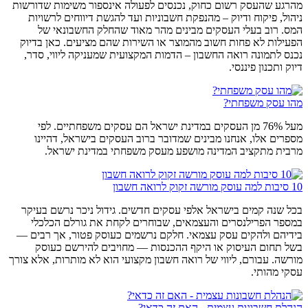
מהרגע שהעסק רשום כחוק, נכנסים לפעולה אינספור משימות שדורשות
ניהול, פיקוח ודיוק – מהנפקת חשבוניות ועד להגשת דיווחים לרשויות
המס. רוב בעלי העסקים מבינים מהר מאוד שהחלק החשבונאי של
הפעילות לא פחות חשוב מהמוצר או השירות שהם מציעים. כאן בדיוק
נכנס לתמונה רואה החשבון – הדמות המקצועית שמעניקה ליווי, סדר,
דיוק ותכנון פיננסי.
מהו עסק משפחתי?
מעל 76% מן העסקים במדינת ישראל הם עסקים משפחתיים. לפי
מספרים אלו, אנחנו מבינים שמדובר ברוב העסקים בישראל, דהיינו
מרבית מתקציב המדינה מושפע מעסק משפחתי במדינת ישראל.
10 סיבות למה עוסק מורשה זקוק לרואה חשבון
בכל שנה קמים בישראל אלפי עסקים חדשים. גידול ניכר נרשם בעיקר
במספר הפרילנסרים והעצמאים, שבוחרים לקחת את גורלם הכלכלי
בידיהם ולהקים עסק עצמאי. חלקם נרשמים כעוסק פטור, אך רבים —
בשל תחום העיסוק או היקף ההכנסות — מחויבים להירשם כעוסק
מורשה. עבורם, ליווי של רואה חשבון מקצועי הוא לא מותרות, אלא צורך
עסקי מהותי.
הנהלת חשבונות עצמית - האם זה כדאי?