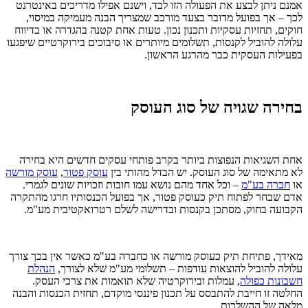
אמנם ניתן לבצע את הפעולה הזו לבד, וישנם אפילו מדריכים באינטרנט
לכך – אך בפועל מדובר בצעד מורכב שמצריך הבנה מעמיקה במיסוי,
חוקים, תחזיות עסקיות ותכנון נכון. טעות אחת קטנה בהגדרה או בדיווח
עלולה להוביל לקנסות, תשלומים מיותרים או סיבוכים בירוקרטיים שיפגעו
בפעילות העסקית כבר מהרגע הראשון.
בחירה שגויה של סוג העוסק
אחת השגיאות הנפוצות ביותר בקרב פותחי עסקים חדשים היא בחירה
לא מתאימה של סוג העוסק. יש הבדל מהותי בין
עוסק פטור
,
עוסק מורשה
או
חברה בע"מ
– וכל אחד מהם נושא עמו חובות וזכויות שונים לגמרי.
אדם שבחר לפתוח תיק כעוסק פטור, אך בפועל הכנסותיו חרגו מהתקרה
הקבועה בחוק, מסתכן בקנסות ובדרישה לשלם רטרואקטיבית מע"מ.
מאידך, פתיחת תיק כעוסק מורשה או כחברה בע"מ כאשר אין בכך צורך
עלולה להוביל להוצאות עודפות – תשלומי מע"מ שלא לצורך,
הנהלת
חשבונות כפולה
, עמלות ובירוקרטיה שלא תואמות את צרכי העסק.
החלטה זו חייבת להתבסס על תכנון פיננסי מוקדם, תחזית הכנסות והבנה
מלאה של ההשלכות.