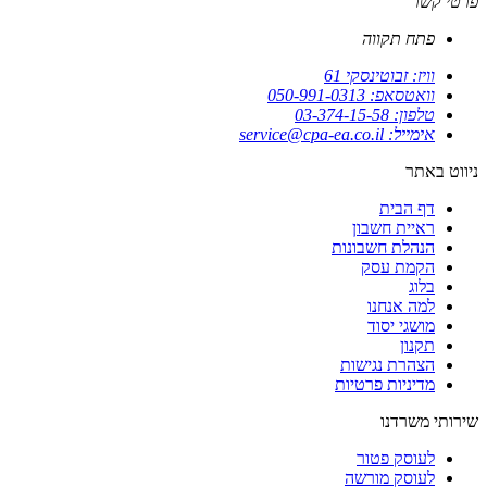
פרטי קשר
פתח תקווה
וויז: זבוטינסקי 61
וואטסאפ: 050-991-0313
טלפון: 03-374-15-58
אימייל: service@cpa-ea.co.il
ניווט באתר
דף הבית
ראיית חשבון
הנהלת חשבונות
הקמת עסק
בלוג
למה אנחנו
מושגי יסוד
תקנון
הצהרת נגישות
מדיניות פרטיות
שירותי משרדנו
לעוסק פטור
לעוסק מורשה