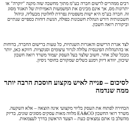
רבים ממהרים לרשום חברה בע"מ מתוך מחשבה שזה מקנה "יוקרה" או
יתרונות מס, אך אינם מבינים את המשמעות האמיתית של תאגוד מסוג
זה. חברה בע"מ היא ישות משפטית נפרדת לחלוטין מבעליה, וניהול
חשבונותיה דורש הנהלת חשבונות כפולה, הגשת דוחות כספיים שנתיים
וביקורת רואה חשבון.
לצד אגרת הרישום והאגרות השנתיות, כל טעות ברישום החברה, בדוחות
או בהתנהלות הפיננסית עלולה לגרור עיצומים וסנקציות. דווקא כאן, יותר
מבכל שלב אחר, חשוב שלצד בעל העסק יעמוד משרד רואה חשבון
שיכוון, יוודא דיוק וימנע כשלים שמקורם בחוסר ניסיון.
לסיכום – פנייה לאיש מקצוע חוסכת הרבה יותר
ממה שנדמה
הבחירה לפתוח את העסק בליווי מקצועי אינה הוצאה – אלא השקעה.
משרד רואי החשבון EA&CO מלווה מאות עסקים מסוגים שונים, בדיוק
מהשלב בו אתם נמצאים כעת – הצעד הראשון בדרך לעצמאות.