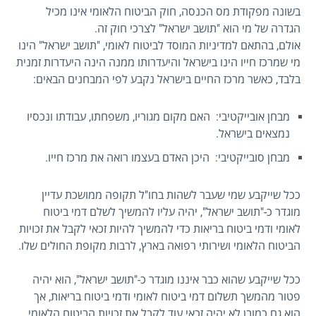
בשונה מפקודת מס הכנסה, חוק הביטוח הלאומי אינו מכיל
הגדרה של מי הוא "תושב ישראל" לצרכי חוק זה.
אולם, בהתאם למדיניות המוסד לביטוח לאומי, "תושב ישראל" הינו
מי שמרכז חייו הינו בישראל והיעדרותו ממנה הינה היעדרות זמנית
בלבד, כאשר מרכז החיים בישראל נקבע לפי המבחנים הבאים:
מבחן אובייקטיבי: האם מקום מגוריו, משפחתו, עבודתו ונכסיו
נמצאים בישראל.
מבחן סובייקטיבי: היכן האדם בעצמו רואה את מרכז חייו.
ככל שייקבע שמי שעבר לשהות בחו"ל תקופה ממושכת עדיין
מוגדר כ-"תושב ישראל", יהיה עליו להמשיך לשלם דמי ביטוח
לאומי ודמי ביטוח בריאות כדי להמשיך להיות זכאי לקבל את זכויות
הביטוח הלאומי ושירותי רפואה בארץ, לרבות מקופת החולים שלו.
ככל שייקבע שהוא כבר איננו מוגדר כ-"תושב ישראל", הוא יהיה
פטור מהמשך תשלום דמי ביטוח לאומי ודמי ביטוח בריאות, אך
הוא גם כמובן לא יהיה זכאי עוד לקבל את זכויות הביטוח הלאומי