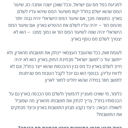
למניעת כפל מס עם ישראל, וככל שאכן ישנה אמנה כזו, שיעור
המס שהוא ישלם בחו"ל יקוזז משיעור המס שיהא עליו לשלם
בארץ. כתוצאה מכך, אם שיעור המס הישראלי יהיה גבוה יותר
מהמס הזר – יהיה עליו לשלם את ההפרש בארץ. אם שיעור המס
הישראלי יהיה שווה לשיעור המס הזר או נמוך ממנו – הוא לא
יצטרך לשלם מס נוסף בארץ.
לעומת זאת, ככל שהעובד העצמאי יינתק את תושבותו מהארץ, ולא
ייחשב עוד כ-"תושב ישראל" מבחינת החוק בארץ, הוא לא יהיה
חייב לשלם בארץ כל מס בגין ההכנסות שהוא ייצר בחו"ל, וגם לא
לדווח עליהן. בנוסף הוא גם יוכל לקבל הטבות מס שניתנות
לתושב חוזר במידה שהוא יחליט לחזור לארץ.
כלומר, מי שאינו מעוניין להמשיך ולשלם מס הכנסה בארץ גם על
הכנסותיו בחו"ל, צריך לנתק את תושבותו מהארץ, מה שמוביל
לשאלה הבאה: כיצד נקבע מבחן התושבות בארץ וכיצד מנתקים
את התושבות?