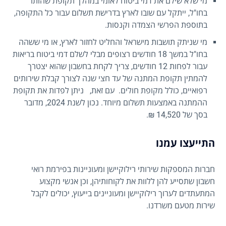
מי שלא שילם את דמי ביטוח לאומי במהלך תקופת שהותו
בחו"ל, ייתקל עם שובו לארץ בדרישת תשלום עבור כל התקופה,
בתוספת הפרשי הצמדה וקנסות.
מי שניתק תושבות מישראל והחליט לחזור לארץ, או מי ששהה
בחו"ל במשך 18 חודשים רצופים מבלי לשלם דמי ביטוח בריאות
עבור לפחות 12 חודשים, צריך לקחת בחשבון שהוא יצטרך
להמתין תקופת המתנה של עד חצי שנה לצורך קבלת שירותים
רפואיים, כולל מקופת חולים. עם זאת, ניתן לפדות את תקופת
ההמתנה באמצעות תשלום מיוחד. נכון לשנת 2024, מדובר
בסך של 14,520 ₪.
התייעצו עמנו
חברות המספקות שירותי רילוקיישן ומעוניינות בפירמת רואי
חשבון שתסייע להן ללוות את לקוחותיהן, וכן אנשי מקצוע
המתעתדים לערוך רילוקיישן ומעוניינים בייעוץ, יכולים לקבל
שירות מטעם משרדנו.