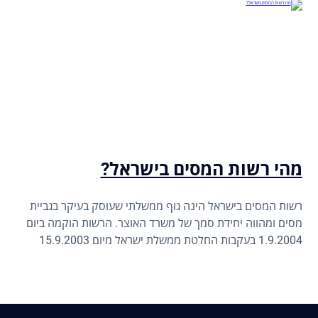
מהי רשות המסים בישראל?
רשות המסים בישראל הינה גוף ממשלתי שעוסק בעיקר בגביית
מסים ומהווה יחידת סמך של משרד האוצר. הרשות הוקמה ביום
1.9.2004 בעקבות החלטת ממשלת ישראל מיום 15.9.2003
לאחד את כל אגפי גביית המסים - מס הכנסה, מע"מ, מיסוי
מקרקעין, מכס, ושע"ם - תחת גוף אחד, במטרה לייעל את מערכת
המס בארץ ולשפר את השירות לאזרחי המדינה.