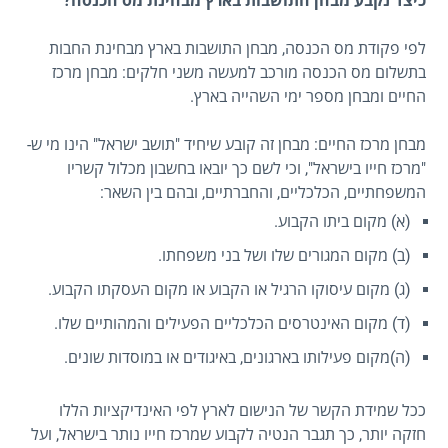
כיצד נקבע מבחן התושבות בארץ מבחינת מס הכנסה?
לפי פקודת מס הכנסה, מבחן התושבות בארץ מבחינת החבות
בתשלום מס הכנסה מורכב למעשה משני חלקים: מבחן מרכז
החיים ומבחן מספר ימי השהייה בארץ.
מבחן מרכז החיים: מבחן זה קובע שיחיד "תושב ישראל" הינו מי ש-
"מרכז חייו בישראל", וכי לשם כך יובאו בחשבון מכלול קשריו
המשפחתיים, הכלכליים, והחברתיים, ובהם בין השאר:
(א) מקום ביתו הקבוע.
(ב) מקום המגורים שלו ושל בני משפחתו.
(ג) מקום עיסוקו הרגיל או הקבוע או מקום העסקתו הקבוע.
(ד) מקום האינטרסים הכלכליים הפעילים והמהותיים שלו.
(ה)מקום פעילותו בארגונים, באיגודים או במוסדות שונים.
ככל שמידת הקשר של הנישום לארץ לפי האינדיקציות הללו
חזקה יותר, כך תגבר הנטיה לקבוע שמרכז חייו נותר בישראל, ועל