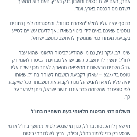
אחר), האם יש לו נכסים וחשבון בנק בארץ, האם הוא ממשיך
לשלם מס הכנסה בארץ, ועוד.
בנוסף יהיה עליו למלא "הצהרת כוונות", ובמסגרתה לציין נתונים
נוספים שאינם באים לידי ביטוי בשאלון, אך לדעתו עשויים לסייע
בקביעת מעמדו כמי שממשיך להיחשב כתושב ישראל.
שימו לב: עקרונית, גם מי שהודיע לביטוח הלאומי שהוא עבר
לחו"ל, ימשיך להיחשב כתושב ישראל מבחינת הביטוח לאומי רק
עד 5 השנים הראשונות מהיציאה מהארץ. לאחר מכן יישלח אליו
טופס בל/627 – שאלון לקביעת תושבות לשוהה בחו"ל, שאותו
יהיה עליו למלא ולהגיש על מנת לקבוע את תושבותו. ככל שייקבע
לפי טופס זה שהשוהה כבר איננו תושב ישראל, ניתן לערער על
כך.
תשלום דמי הביטוח הלאומי בעת השהייה בחו"ל
מי שאין לו הכנסות בחו"ל, כגון מי שנסע לטיול ממושך בחו"ל או מי
שנסע רק כדי ללמוד בחו"ל, וכיו"ב, צריך לשלם דמי ביטוח