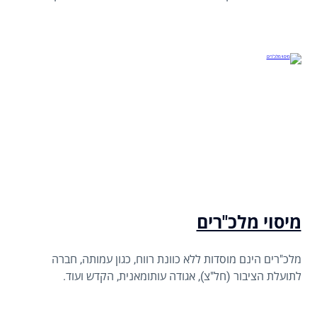
הפטורים, וההקלות שניתנים לפי כל דין, וכפי שיסבר בהמשך
הדברים).
מיסוי מלכ"רים
מלכ"רים הינם מוסדות ללא כוונת רווח, כגון עמותה, חברה
לתועלת הציבור (חל"צ), אגודה עותומאנית, הקדש ועוד.