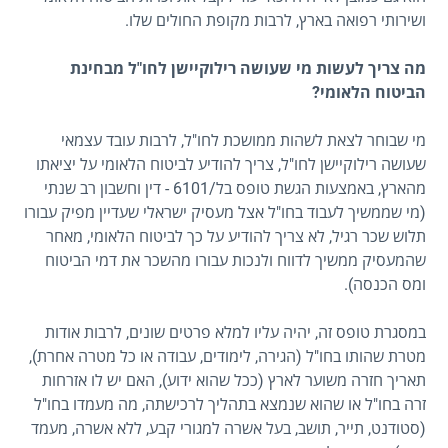
ושירותי רפואה בארץ, לרבות מקופת החולים שלו.
מה צריך לעשות מי שעושה רילוקיישן לחו"ל מבחינת
הביטוח הלאומי?
מי שבוחר לצאת לשהות ממושכת לחו"ל, לרבות עובד עצמאי
שעושה רילוקיישן לחו"ל, צריך להודיע לביטוח הלאומי על יציאתו
מהארץ, באמצעות הגשת טופס בל/6101 - דין וחשבון רב שנתי
(מי שממשיך לעבוד בחו"ל אצל מעסיק ישראלי שעדיין מפיק עבורו
תלוש שכר רגיל, לא צריך להודיע על כך לביטוח הלאומי, מאחר
שהמעסיק ממשיך לדווח ולנכות עבורו מהשכר את דמי הביטוח
ומס הכנסה).
במסגרת טופס זה, יהיה עליו למלא פרטים שונים, לרבות אודות
מטרת שהותו בחו"ל (הגירה, לימודים, עבודה או כל מטרה אחרת),
תאריך חזרה משוער לארץ (ככל שהוא ידוע), האם יש לו אזרחות
זרה בחו"ל או שהוא שנמצא בתהליך לרכישתה, מה מעמדו בחו"ל
(סטודנט, תייר, תושב, בעל אשרה למגורי קבע, ללא אשרה, מעמד