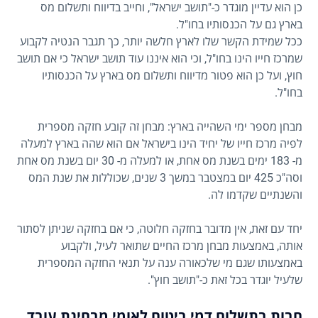
כן הוא עדיין מוגדר כ-"תושב ישראל", וחייב בדיווח ותשלום מס
בארץ גם על הכנסותיו בחו"ל.
ככל שמידת הקשר שלו לארץ חלשה יותר, כך תגבר הנטיה לקבוע
שמרכז חייו הינו בחו"ל, וכי הוא איננו עוד תושב ישראל כי אם תושב
חוץ, ועל כן הוא פטור מדיווח ותשלום מס בארץ על הכנסותיו
בחו"ל.
מבחן מספר ימי השהייה בארץ: מבחן זה קובע חזקה מספרית
לפיה מרכז חייו של יחיד הינו בישראל אם הוא שהה בארץ למעלה
מ- 183 ימים בשנת מס אחת, או למעלה מ- 30 יום בשנת מס אחת
וסה"כ 425 יום במצטבר במשך 3 שנים, שכוללות את שנת המס
והשנתיים שקדמו לה.
יחד עם זאת, אין מדובר בחזקה חלוטה, כי אם בחזקה שניתן לסתור
אותה, באמצעות מבחן מרכז החיים שתואר לעיל, ולקבוע
באמצעותו שגם מי שלכאורה ענה על תנאי החזקה המספרית
שלעיל יוגדר בכל זאת כ-"תושב חוץ".
חבות בתשלום דמי ביטוח לאומי מבחינת עובד