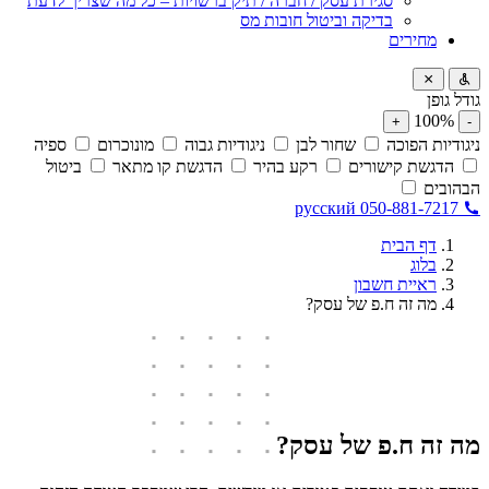
סגירת עסק / חברה / תיק ברשויות – כל מה שצריך לדעת
בדיקה וביטול חובות מס
מחירים
גודל גופן
100%
+
-
ניגודיות הפוכה
שחור לבן
ניגודיות גבוה
מונוכרום
ספיה
הדגשת קישורים
רקע בהיר
הדגשת קו מתאר
ביטול
הבהובים
русский
050-881-7217
דף הבית
בלוג
ראיית חשבון
מה זה ח.פ של עסק?
מה זה ח.פ של עסק?