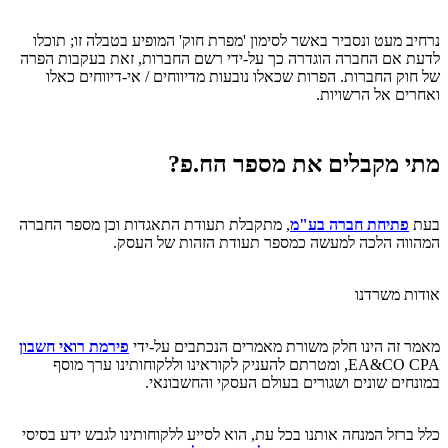
נרחיב מעט ונסביר באשר לסימון 'מפרת חוק' המופיע בטבלה זו; תוכלו
לדעת אם החברה הוגדרה כך על-ידי רשם החברות, זאת בעקבות הפרה
של חוק החברות. הפרות שכאלו נובעות מדיווחים / אי-דיווחים כאלו
ואחרים אל הרשויות.
מתי מקבלים את מספר הח.פ?
בעת
פתיחת חברה בע"מ
, מתקבלת תעודת התאגדות וכן מספר החברה
המהווה הלכה למעשה כמספר תעודת הזהות של העסק.
אודות משרדנו
מאמר זה הינו חלק משורת מאמרים הנכתבים על-ידי
פירמת רואי חשבון
EA&CO CPA, ומטרתם להעניק לקוראינו וללקוחותינו ערך מוסף
במונחים שונים ושגורים בעולם העסקי והחשבונאי.
כלל ברזל המנחה אותנו בכל עת, הוא לסייע ללקוחותינו לגבש ידע בסיסי