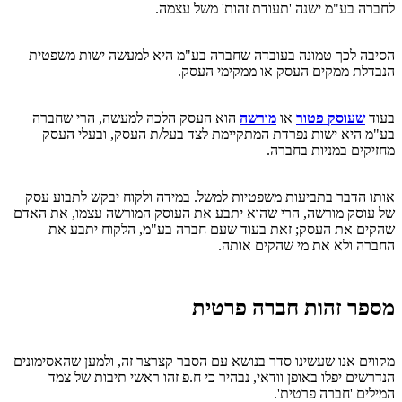
לחברה בע"מ ישנה 'תעודת זהות' משל עצמה.
הסיבה לכך טמונה בעובדה שחברה בע"מ היא למעשה ישות משפטית
הנבדלת ממקים העסק או ממקימי העסק.
בעוד
שעוסק פטור
או
מורשה
הוא העסק הלכה למעשה, הרי שחברה
בע"מ היא ישות נפרדת המתקיימת לצד בעל/ת העסק, ובעלי העסק
מחזיקים במניות בחברה.
אותו הדבר בתביעות משפטיות למשל. במידה ולקוח יבקש לתבוע עסק
של עוסק מורשה, הרי שהוא יתבע את העוסק המורשה עצמו, את האדם
שהקים את העסק; זאת בעוד שעם חברה בע"מ, הלקוח יתבע את
החברה ולא את מי שהקים אותה.
מספר זהות חברה פרטית
מקווים אנו שעשינו סדר בנושא עם הסבר קצרצר זה, ולמען שהאסימונים
הנדרשים יפלו באופן וודאי, נבהיר כי ח.פ זהו ראשי תיבות של צמד
המילים 'חברה פרטית'.