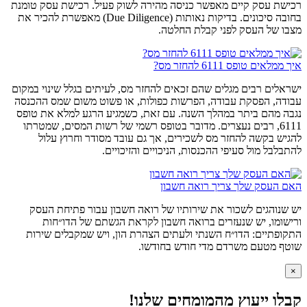
רכישת עסק קיים מאפשר כניסה מהירה לשוק פעיל. רכישת עסק טומנת
בחובה סיכונים. בדיקות נאותות (Due Diligence) מאפשרת להכיר את
מצבו של העסק לפני קבלת החלטה.
איך ממלאים טופס 6111 להחזר מס?
ישראלים רבים מגלים שהם זכאים להחזר מס, לעיתים בגלל שינוי במקום
עבודה, הפסקת עבודה, הפרשות כפולות, או פשוט משום שמס ההכנסה
נגבה מהם ביתר במהלך השנה. עם זאת, כשמגיע הרגע למלא את טופס
6111, רבים נעצרים. מדובר בטופס רשמי של רשות המסים, שמטרתו
להגיש בקשה להחזר מס לשכירים, אך גם עובד מסודר וחרוץ עלול
להתבלבל מול סעיפי ההכנסות, הניכויים והזיכויים.
האם העסק שלך צריך רואה חשבון
יש שנוהגים לשכור את שירותיו של רואה חשבון עבור פתיחת העסק
ורישומו, יש שנעזרים ברואה חשבון לקראת הגשתם של הדו״חות
התקופתיים: הדו״ח השנתי ולעתים הצהרת הון, ויש שמקבלים שירות
שוטף מטעם משרדם מדי חודש בחודשו.
×
קבלו ייעוץ מהמומחים שלנו!