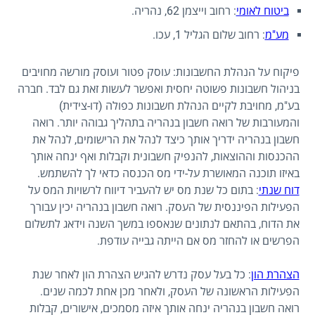
ביטוח לאומי
: רחוב וייצמן 62, נהריה.
מע"מ
: רחוב שלום הגליל 1, עכו.
פיקוח על הנהלת החשבונות: עוסק פטור ועוסק מורשה מחויבים
בניהול חשבונות פשוטה יחסית ואפשר לעשות זאת גם לבד. חברה
בע"מ, מחויבת לקיים הנהלת חשבונות כפולה (דו-צידית)
והמעורבות של רואה חשבון בנהריה בתהליך גבוהה יותר. רואה
חשבון בנהריה ידריך אותך כיצד לנהל את הרישומים, לנהל את
ההכנסות וההוצאות, להנפיק חשבונית וקבלות ואף ינחה אותך
באיזו תוכנה המאושרת על-ידי מס הכנסה כדאי לך להשתמש.
דוח שנתי
: בתום כל שנת מס יש להעביר דיווח לרשויות המס על
הפעילות הפיננסית של העסק. רואה חשבון בנהריה יכין עבורך
את הדוח, בהתאם לנתונים שנאספו במשך השנה וידאג לתשלום
הפרשים או להחזר מס אם הייתה גבייה עודפת.
הצהרת הון
: כל בעל עסק נדרש להגיש הצהרת הון לאחר שנת
הפעילות הראשונה של העסק, ולאחר מכן אחת לכמה שנים.
רואה חשבון בנהריה ינחה אותך איזה מסמכים, אישורים, קבלות