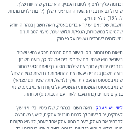
וכדומה עליך לאסוף לטובת העניין. הוא יבדוק שהדיווח שלך,
שיכלול גם את בני המשפחה הגרעינית שלך (לרבות ילדים מתחת
לגיל 18), מלא ומדויק.
חשבות שכר: אם יש לך עובדים בעסק, רואה חשבון בנהריה יוודא
שהטיפול במשכורות, הנפקת תלושי שכר, מיצוי הטבות מס
ותשלומים לעובדים נעשים על פי חוק.
תיאום מס והחזרי מס: חישוב המס הנגבה מכל עצמאי ושכיר
בישראל הוא שנתי ומחושב לפי בית אב. לפיכך, רואה חשבון
בנהריה יבדוק עבורך אם שילמת מס עודף ואתה זכאי להחזר.
רואה חשבון בנהריה יעשה את ההתאמות הדרושות במידה שחל
שינוי בסטטוס התעסוקתי שלך (למשל, אתה שכיר וגם עצמאי),
שינוי בסטטוס המשפחתי המשפיע על נקודת הזיכוי במס, שינוי
במקום מגורים (כמו מעבר לאזור עם הטבת מס) וכדומה.
ליווי וייעוץ עסקי
: רואה חשבון בנהריה, שלו ניסיון בליווי וייעוץ
לעסקים, יכול לעזור לך לבנות תוכנית עסקית, לייעץ כשתרצה
להרחיב את העסק, לעבור מסוג עסק אחד לאחר, למצוא מקורות
מימון בנקאים וחוץ בנקאים. בנוסף, רואה חשבון בנהריה יוכל