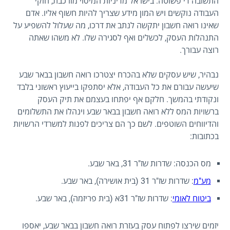
התשובה די פשוטה: בישראל מדיניות המיסוי מורכבת, חוקי
העבודה נוקשים ויש המון מידע שצריך להיות חשוף אליו. אדם
שאינו רואה חשבון יתקשה לנתב את דרכו, מה שעלול להשפיע על
התנהלות העסק, לכשלים ואף לסגירה שלו. לא משהו שאתה
רוצה עבורך.
נבהיר, שיש עסקים שלא בהכרח יצטרכו רואה חשבון בבאר שבע
שיעשה עבורם את כל העבודה, אלא יסתפקו בייעוץ ראשוני בלבד
ונקודתי בהמשך. חלקם אף יפתחו בעצמם את תיק העסק
ברשויות המס ללא רואה חשבון בבאר שבע וינהלו את התשלומים
והדיווחים השוטפים. לשם כך הם צריכים לפנות למשרדי הרשויות
בכתובות:
מס הכנסה: שדרות שז"ר 31, באר שבע.
מע"מ
: שדרות שז"ר 31 (בית אושירה), באר שבע.
ביטוח לאומי
: שדרות שז"ר 31א (בית פריזמה), באר שבע.
יזמים שירצו לפתוח עסק בעזרת רואה חשבון בבאר שבע, יאספו