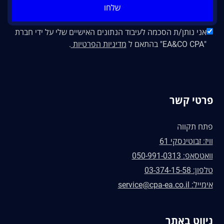
שלחו
אני נותן/ת הסכמה לעיבוד הנתונים האישיים שלי על ידי חברת
"EA&CO CPA" בהתאם ל
מדיניות הפרטיות
.
פרטי קשר
פתח תקווה
וויז: זבוטינסקי 61
וואטסאפ: 050-991-0313
טלפון: 03-374-15-58
אימייל: service@cpa-ea.co.il
ניווט באתר