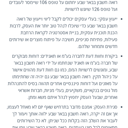
רואה חשבון בבאר שבע יחתום על טופס 106 שיימסר לעובדים
ועל טופס 126 שיוגש לרשויות.
ייעוץ עסקי: בעלי עסקים יכולים לקבל ליווי וייעוץ של רואה
חשבון בבאר שבע כדי שיוכלו לנהל טוב יותר את העסק, לרבות
הכנת תוכנית עסקית, בניית אסטרטגיה לקראת הרחבת
פעילות, פתיחת סניפים, חשיבה על פיתוח מוצרים או שירותים
חדשים ותמחור שלהם.
ביקורת וחוות דעת לחברה בע"מ או תאגידים: דוחות מבוקרים
של חברה בע"מ או תאגיד שנחתמו על ידי רואה חשבון בבאר
שבע, ומוגשים לרשויות המס, כמו גם חוות דעת מהווים אישור
על ניהול תקין. רואה חשבון בבאר שבע גם יהיה זה שחתימתו
על מאזנים ועל דוחות פיננסיים אחרים תהווה בסיס להתנהלות
מול גופים בנקאיים, משקיעים, בעלי מניות, חברות אשראי
ואחרים, שבעל העסק יחפוץ לנהל איתם משא ומתן.
סגירת העסק: אמנם מדובר בתרחיש שאף יזם לא מאחל לעצמו,
אך אם זה יקרה, רואה חשבון בבאר שבע ילווה אותך ויעזור לך
לעבור את השלב הזה בקלות ככל שניתן. לא כל השירותים
מתאימים לכל סוגי העסקים. רואה חשבון בבאר שבע ייתן את