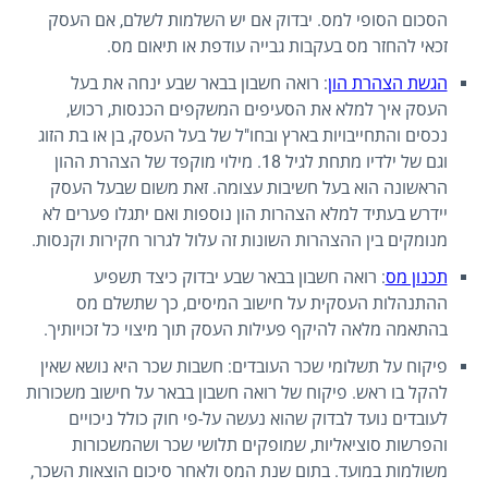
הסכום הסופי למס. יבדוק אם יש השלמות לשלם, אם העסק
זכאי להחזר מס בעקבות גבייה עודפת או תיאום מס.
הגשת הצהרת הון
: רואה חשבון בבאר שבע ינחה את בעל
העסק איך למלא את הסעיפים המשקפים הכנסות, רכוש,
נכסים והתחייבויות בארץ ובחו"ל של בעל העסק, בן או בת הזוג
וגם של ילדיו מתחת לגיל 18. מילוי מוקפד של הצהרת ההון
הראשונה הוא בעל חשיבות עצומה. זאת משום שבעל העסק
יידרש בעתיד למלא הצהרות הון נוספות ואם יתגלו פערים לא
מנומקים בין ההצהרות השונות זה עלול לגרור חקירות וקנסות.
תכנון מס
: רואה חשבון בבאר שבע יבדוק כיצד תשפיע
ההתנהלות העסקית על חישוב המיסים, כך שתשלם מס
בהתאמה מלאה להיקף פעילות העסק תוך מיצוי כל זכויותיך.
פיקוח על תשלומי שכר העובדים: חשבות שכר היא נושא שאין
להקל בו ראש. פיקוח של רואה חשבון בבאר על חישוב משכורות
לעובדים נועד לבדוק שהוא נעשה על-פי חוק כולל ניכויים
והפרשות סוציאליות, שמופקים תלושי שכר ושהמשכורות
משולמות במועד. בתום שנת המס ולאחר סיכום הוצאות השכר,