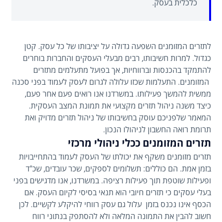
כלכלית בעסק.
לתזרים המזומנים השפעה גדולה על יציבותו של כל עסק. קטן
כגדול. למרות חשיבותו, רבים מבעלי העסקים והחברות בוחרים
להתמקד בהכנסות וברווחיות, אך בפועל מתעלמים מתזרים
המזומנים. התעלמות שכזו עלולה לגרום לעסק לעמוד בפני סכנה
ממשית להמשך פעילותו. במשרדנו אנו רואים פעם אחר פעם,
כיצד משנה ניהול תזרים מקצועי את תמונת המצב העסקית.
המאמר שלפניכם עוסק בחשיבותו של ניהול תזרים מדויק ואת
תרומת רואה החשבון לניהולו הנכון.
תזרים המזומנים ככלי ניהולי מרכזי
תזרים מזומנים משקף את יכולתו של העסק לעמוד בהתחייבויות
בזמן אמת. הם כוללים: תשלומים לספקים, שכר עובדים, שכ"ד
ופעילות שוטפת תוך פעילות רציפה. במשרדנו, אנו מדגישים בפני
בעלי עסקים כי תזרים חיובי הוא תנאי בסיסי לקיום העסק. אם
הכסף אינו נכנס בזמן עלול גם עסק רווחי להיקלע לקשיים. לכן
חשוב להבין את התמונה המלאה ולא להסתפק בנתוני רווח