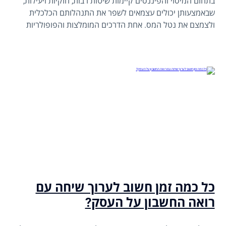
בתחום המיסוי והפיננסים קיימות שיטות רבות, חוקיות ויעילות,
שבאמצעותן יכולים עצמאים לשפר את התנהלותם הכלכלית
ולצמצם את נטל המס. אחת הדרכים המומלצות והפופולריות
ביותר היא הפרשה לקרן השתלמות – כלי פיננסי שחוסך כסף
כבר עכשיו, ומאפשר ליהנות מרווחים פטורים ממס בעתיד.
כל כמה זמן חשוב לערוך שיחה עם
רואה החשבון על העסק?