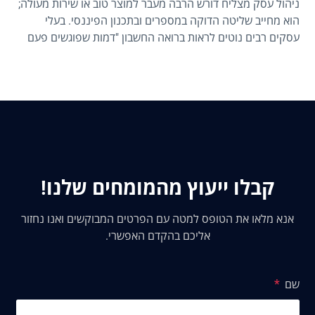
ניהול עסק מצליח דורש הרבה מעבר למוצר טוב או שירות מעולה;
הוא מחייב שליטה הדוקה במספרים ובתכנון הפיננסי. בעלי
עסקים רבים נוטים לראות ברואה החשבון "דמות שפוגשים פעם
בשנה" כדי להגיש את הדוח השנתי, אך זוהי טעות אסטרטגית
שעלולה לעלות ביוקר. תקשורת רציפה עם רואה החשבון היא
הכלי האפקטיבי ביותר למניעת תקלות מול רשויות המס, למיקסום
רווחים ולזיהוי הזדמנויות צמיחה בזמן אמת.
קבלו ייעוץ מהמומחים שלנו!
אנא מלאו את הטופס למטה עם הפרטים המבוקשים ואנו נחזור
אליכם בהקדם האפשרי.
שם