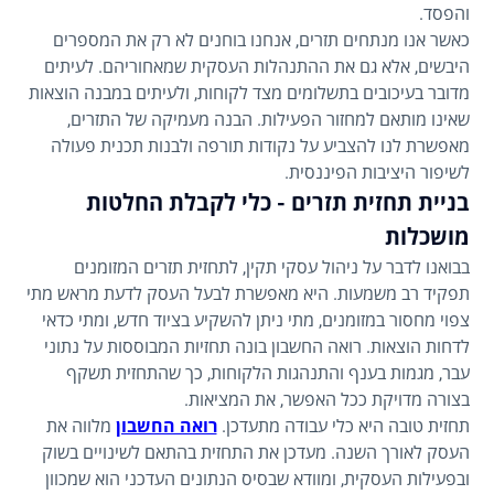
והפסד.
כאשר אנו מנתחים תזרים, אנחנו בוחנים לא רק את המספרים
היבשים, אלא גם את ההתנהלות העסקית שמאחוריהם. לעיתים
מדובר בעיכובים בתשלומים מצד לקוחות, ולעיתים במבנה הוצאות
שאינו מותאם למחזור הפעילות. הבנה מעמיקה של התזרים,
מאפשרת לנו להצביע על נקודות תורפה ולבנות תכנית פעולה
לשיפור היציבות הפיננסית.
בניית תחזית תזרים - כלי לקבלת החלטות
מושכלות
בבואנו לדבר על ניהול עסקי תקין, לתחזית תזרים המזומנים
תפקיד רב משמעות. היא מאפשרת לבעל העסק לדעת מראש מתי
צפוי מחסור במזומנים, מתי ניתן להשקיע בציוד חדש, ומתי כדאי
לדחות הוצאות. רואה החשבון בונה תחזיות המבוססות על נתוני
עבר, מגמות בענף והתנהגות הלקוחות, כך שהתחזית תשקף
בצורה מדויקת ככל האפשר, את המציאות.
תחזית טובה היא כלי עבודה מתעדכן.
רואה החשבון
מלווה את
העסק לאורך השנה. מעדכן את התחזית בהתאם לשינויים בשוק
ובפעילות העסקית, ומוודא שבסיס הנתונים העדכני הוא שמכוון