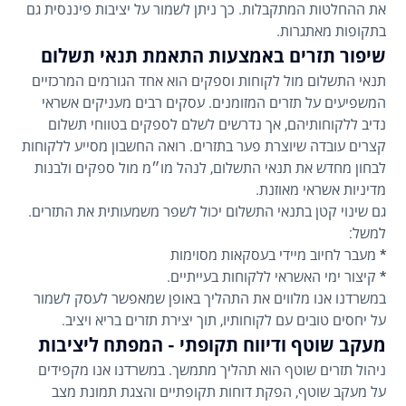
את ההחלטות המתקבלות. כך ניתן לשמור על יציבות פיננסית גם
בתקופות מאתגרות.
שיפור תזרים באמצעות התאמת תנאי תשלום
תנאי התשלום מול לקוחות וספקים הוא אחד הגורמים המרכזיים
המשפיעים על תזרים המזומנים. עסקים רבים מעניקים אשראי
נדיב ללקוחותיהם, אך נדרשים לשלם לספקים בטווחי תשלום
קצרים עובדה שיוצרת פער בתזרים. רואה החשבון מסייע ללקוחות
לבחון מחדש את תנאי התשלום, לנהל מו״מ מול ספקים ולבנות
מדיניות אשראי מאוזנת.
גם שינוי קטן בתנאי התשלום יכול לשפר משמעותית את התזרים.
למשל:
*
מעבר לחיוב מיידי בעסקאות מסוימות
*
קיצור ימי האשראי ללקוחות בעייתיים.
במשרדנו אנו מלווים את התהליך באופן שמאפשר לעסק לשמור
על יחסים טובים עם לקוחותיו, תוך יצירת תזרים בריא ויציב.
מעקב שוטף ודיווח תקופתי - המפתח ליציבות
ניהול תזרים שוטף הוא תהליך מתמשך. במשרדנו אנו מקפידים
על מעקב שוטף, הפקת דוחות תקופתיים והצגת תמונת מצב