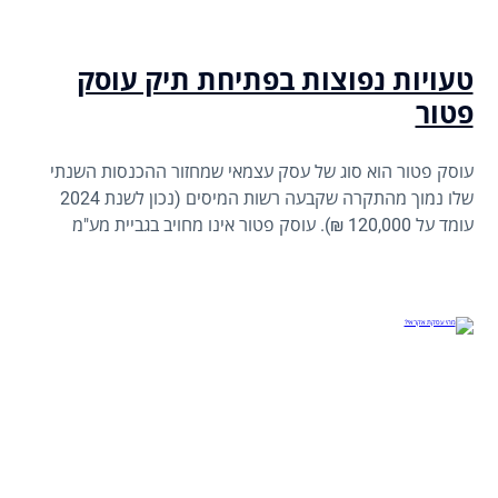
טעויות נפוצות בפתיחת תיק עוסק
פטור
עוסק פטור הוא סוג של עסק עצמאי שמחזור ההכנסות השנתי
שלו נמוך מהתקרה שקבעה רשות המיסים (נכון לשנת 2024
עומד על 120,000 ₪). עוסק פטור אינו מחויב בגביית מע"מ
מלקוחותיו ולכן גם אינו מזדכה על המע"מ שהוא משלם. מדובר
באופציה נפוצה לעסקים קטנים, פרילנסרים ומי שפעילותם
מצומצמת יחסית. פתיחת תיק עוסק פטור מתבצעת ברשויות
המס: מע"מ, מס הכנסה וביטוח לאומי, והיא תנאי להפעלת עסק
כחוק בישראל.