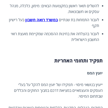
להשלים תואר ראשון במקצועות הבאים: מימון, כלכלה, מנהל
עסקים או חשבונאות.
לעבור התמחות בת שנתיים
במשרד רואה חשבון
בעל רישיון
תקף
לעבור בהצלחה את בחינות ההסכמה שמקיימת מועצת רואי
החשבון הישראלית
תפקיד ותחומי האחריות
יועץ המס
ייעוץ בנושאי מיסוי - תפקידו של יועץ המס להקל על בעלי
העסקים והעצמאיים במציאת דרכם במבוך החוקים והכללים
שבתחום המיסוי.
החוקים, הנהלים, התקנות, הדו"חות והטפסים השונים שנדרשת