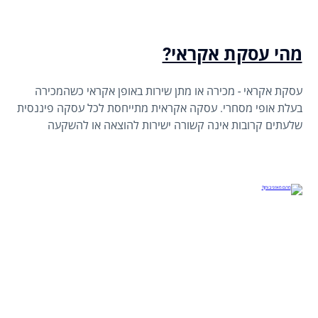
מהי עסקת אקראי?
עסקת אקראי - מכירה או מתן שירות באופן אקראי כשהמכירה
בעלת אופי מסחרי. עסקה אקראית מתייחסת לכל עסקה פיננסית
שלעתים קרובות אינה קשורה ישירות להוצאה או להשקעה
מתוכננות מראש. זו עסקה בעלת אופי מסחרי של נתינת שירות או
מכירת מוצרים באופן אקראי ולא מחייב, המחויבת במס שולי ולכן
היא תחויב בדיווח לרשויות המס.