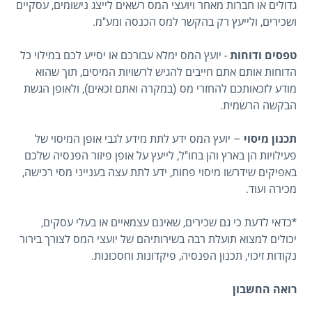
גדולים או חברות מאחר ויועצי המס רשאים לייצג נישומים, עסקיים
ושכירים, ולייעץ רק בהקשר למס הכנסה ומע"מ.
טפסים ודוחות
- יועץ המס ימלא עבורכם או יסייע לכם במילוי כל
הדוחות אותם אתם חייבים להגיש לרשויות המיסים, תוך שהוא
מודע לזכאותכם להחזרי מס (במקרה ואתם זכאים), ולאופן הגשת
הבקשה הרשמית.
תכנון מיסוי
– יועץ המס ידע לתת מידע לגבי אופן המיסוי של
פעילויות הן בארץ והן בחו"ל, לייעץ על אופן פיזור הפנסיה שלכם
באפיקים שידרשו מיסוי פחות, ידע לתת עצה בענייני מסי רכישה,
מכירה ועוד.
*כדאי לדעת כי גם שכירים, שאינם עצמאיים או בעלי עסקים,
יכולים למצוא תועלת רבה בשירותיהם של יועצי המס לצורך בירור
נקודות זיכוי, תכנון הפנסיה, פיקדונות וחסכונות.
רואה החשבון