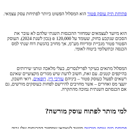
פתיחת תיק עוסק פטור
הוא המסלול הפשוט ביותר לפתיחת עסק עצמאי.
הוא מיועד לעצמאים שמחזור ההכנסות השנתי שלהם לא עובר את
הסכום שנקבע בחוק, שעומד על 120,000 ₪ (נכון לשנת 2024). העוסק
הפטור פטור מגביית ומדיווח מע"מ, אך מחויב בהגשת דוח שנתי למס
הכנסה ובתשלומי ביטוח לאומי.
המסלול מתאים בעיקר לפרילנסרים, בעלי מלאכה ונותני שירותים
בהיקפים קטנים. עם זאת, חשוב לדעת שיש מגזרים מקצועיים שאינם
רשאים לפעול כעוסק פטור – ביניהם
עורכי דין
,
רופאים
, רואי חשבון,
יועצי מס ואחרים – אשר מחויבים להירשם לפחות כעוסקים מורשים, גם
אם הכנסתם השנתית נמוכה מהתקרה.
למי מותר לפתוח עוסק מורשה?
פתיחת תיק עוסק מורשה
מיועד לעצמאי שמחזור ההכנסות שלו גבוה