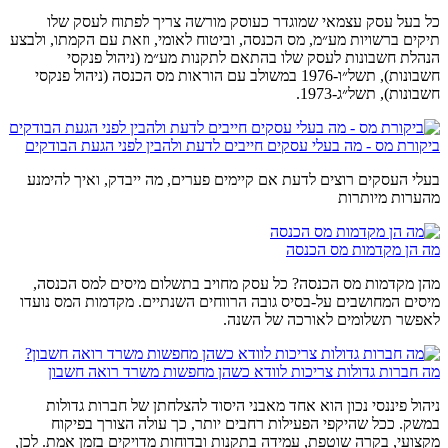
כל בעל עסק עצמאי שמוגדר כעוסק מורשה צריך לפתוח לעסק שלו
תיקים ברשויות מע״מ, מס הכנסה, וביטוח לאומי, וזאת עם הקמתו, ולבצע
הנהלת חשבונות לעסק שלו בהתאם לתקנות מע״מ (ניהול פנקסי
חשבונות), תשל״ו-1976 במשולב עם הוראות מס הכנסה (ניהול פנקסי
חשבונות), תשל״ג-1973.
ביקורת מס - מה בעלי עסקים חייבים לדעת ולהבין לפני הגעת הבודקים
בעלי העסקים רוצים לדעת אם קיימים פערים, מה ייבדק, ואיך להימנע
מהערות מיותרות
מה הן מקדמות מס הכנסה
מהן מקדמות מס הכנסה? כל עסק מחויב בתשלום מיסים למס הכנסה,
מיסים המחושבים על-בסיס גובה הרווחים השנתיים. מקדמות המס נועדו
לאפשר תשלומים לאורכה של השנה.
מה חברות גדולות צריכות לוודא כשהן מחפשות משרד רואה חשבון
ניהול פיננסי נכון הוא אחד מאבני היסוד להצלחתן של חברות גדולות
במשק. ככל שהיקפי הפעילות רחבים יותר, כך עולה הצורך בפיקוח
מקצועי, בקרה שוטפת, עמידה בתקנות ובדוחות מדויקים בזמן אמת. לכן,