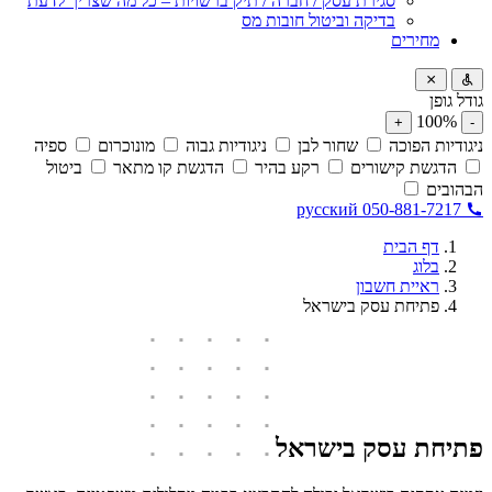
סגירת עסק / חברה / תיק ברשויות – כל מה שצריך לדעת
בדיקה וביטול חובות מס
מחירים
גודל גופן
100%
+
-
ניגודיות הפוכה
שחור לבן
ניגודיות גבוה
מונוכרום
ספיה
הדגשת קישורים
רקע בהיר
הדגשת קו מתאר
ביטול
הבהובים
русский
050-881-7217
דף הבית
בלוג
ראיית חשבון
פתיחת עסק בישראל
פתיחת עסק בישראל