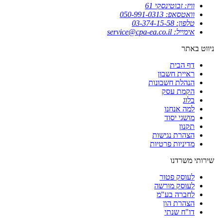
וויז: זבוטינסקי 61
וואטסאפ: 050-991-0313
טלפון: 03-374-15-58
אימייל: service@cpa-ea.co.il
ניווט באתר
דף הבית
ראיית חשבון
הנהלת חשבונות
הקמת עסק
בלוג
למה אנחנו
מושגי יסוד
תקנון
הצהרת נגישות
מדיניות פרטיות
שירותי משרדנו
לעוסק פטור
לעוסק מורשה
לחברה בע"מ
הצהרת הון
דו"ח שנתי