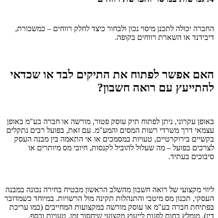
החברה יכולה לתכנן מיסוי נכון ולבחור כיצד לחלק רווחים – כמשכורת,
דיבידנד או השארת רווחים בקופה.
האם אפשר לפתוח את התיקים לבד או שכדאי
להתייעץ עם רואה חשבון?
באופן עקרוני, ניתן לפתוח תיק עוסק פטור, מורשה או חברה בע"מ באופן
עצמאי דרך משרדי רשות המסים והמע"מ. עם זאת, בפועל רבים נתקלים
בקשיים בירוקרטיים, טעויות במסמכים או אי התאמה בין מבנה העסק
לצרכים בפועל – מה שעלול להוביל לקנסות, חיובי מס מיותרים או
סיבוכים בעתיד.
ליווי מקצועי של רואה חשבון מהשלב הראשון מבטיח בחירה נכונה במבנה
העסקי, תכנון מס מיטבי והתנהלות תקינה מול הרשויות. במיוחד כשמדובר
בפתיחת חברה בע"מ או עוסק מורשה במקצועות המחייבים (כמו עריכת
דין), מומלץ בחום לפנות לייעוץ מקצועי שיחסוך זמן, טעויות וכסף.