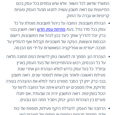
המשרד שדואג לכל השאר. אלא שיש צמתים בכל עסק בהם
התייעצות עם רואה חשבון עשויה למנוע מבעל העסק טעויות
קריטיות או עברה על החוק.
הנהלת חשבונות: החובה על ניהול חשבונות מוטלת על כל
עסק בכל סדר גודל. בעת
פתיחת עסק חדש
רואה חשבון בבני
ברק יוכל להדריך אותך כיצד נכון לנהל את החשבונות, רישום
הכנסות והוצאות, הפקה של חשבוניות וקבלות ואף להמליץ על
תוכנה ייעודית או אפליקציה המאושרות על-ידי מס הכנסה.
הצהרת הון: מסמך זה למעשה נותן לרשויות המס תמונה מלאה
על כל הנכסים, רכוש וההתחייבויות של בעל העסק בארץ
ובחו"ל. כל בעל עסק נדרש למלא הצהרת הון אחרי שנת
פעילות ראשונה ולאחר מכן אחת למספר שנים. רואה חשבון
בבני ברק ייתן לך הסבר מפורט כיצד למלא את ההצהרה בצורה
מדויקת, אילו מסמכים יש להגיש איתה ועל החובה לדווח על
הכול בשקיפות. רואה החשבון יהיה זה שבעתיד, אם יתגלו
פערים בין הצהרות ההון, ינמק ויסביר ממה הם נובעים.
הרחבה של העסק: להגדלת היקף פעילות, תוספת של כוח
אדם, פתיחת סניפים נוספים או פיתוח של מוצרים ו/או