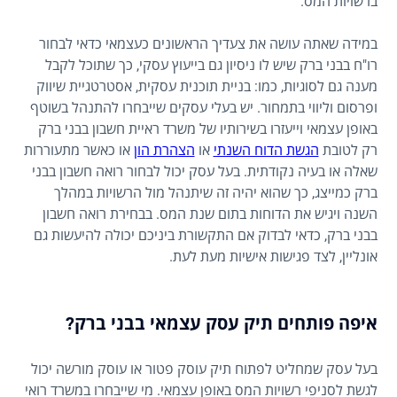
ברשויות המס.
במידה שאתה עושה את צעדיך הראשונים כעצמאי כדאי לבחור
רו"ח בבני ברק שיש לו ניסיון גם בייעוץ עסקי, כך שתוכל לקבל
מענה גם לסוגיות, כמו: בניית תוכנית עסקית, אסטרטגיית שיווק
ופרסום וליווי בתמחור. יש בעלי עסקים שייבחרו להתנהל בשוטף
באופן עצמאי וייעזרו בשירותיו של משרד ראיית חשבון בבני ברק
רק לטובת
הגשת הדוח השנתי
או
הצהרת הון
או כאשר מתעוררות
שאלה או בעיה נקודתית. בעל עסק יכול לבחור רואה חשבון בבני
ברק כמייצג, כך שהוא יהיה זה שיתנהל מול הרשויות במהלך
השנה ויגיש את הדוחות בתום שנת המס. בבחירת רואה חשבון
בבני ברק, כדאי לבדוק אם התקשורת ביניכם יכולה להיעשות גם
אונליין, לצד פגישות אישיות מעת לעת.
איפה פותחים תיק עסק עצמאי בבני ברק?
בעל עסק שמחליט לפתוח תיק עוסק פטור או עוסק מורשה יכול
לגשת לסניפי רשויות המס באופן עצמאי. מי שייבחרו במשרד רואי