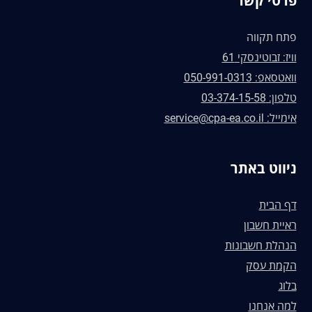
פרטי קשר
פתח תקווה
וויז: זבוטינסקי 61
וואטסאפ: 050-991-0313
טלפון: 03-374-15-58
אימייל: service@cpa-ea.co.il
ניווט באתר
דף הבית
ראיית חשבון
הנהלת חשבונות
הקמת עסק
בלוג
למה אנחנו