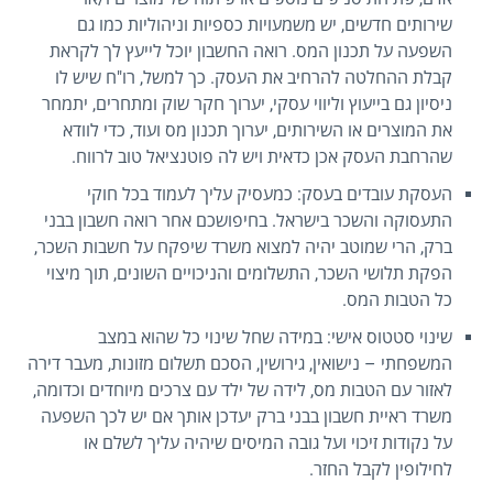
שירותים חדשים, יש משמעויות כספיות וניהוליות כמו גם
השפעה על תכנון המס. רואה החשבון יוכל לייעץ לך לקראת
קבלת ההחלטה להרחיב את העסק. כך למשל, רו"ח שיש לו
ניסיון גם בייעוץ וליווי עסקי, יערוך חקר שוק ומתחרים, יתמחר
את המוצרים או השירותים, יערוך תכנון מס ועוד, כדי לוודא
שהרחבת העסק אכן כדאית ויש לה פוטנציאל טוב לרווח.
העסקת עובדים בעסק: כמעסיק עליך לעמוד בכל חוקי
התעסוקה והשכר בישראל. בחיפושכם אחר רואה חשבון בבני
ברק, הרי שמוטב יהיה למצוא משרד שיפקח על חשבות השכר,
הפקת תלושי השכר, התשלומים והניכויים השונים, תוך מיצוי
כל הטבות המס.
שינוי סטטוס אישי: במידה שחל שינוי כל שהוא במצב
המשפחתי – נישואין, גירושין, הסכם תשלום מזונות, מעבר דירה
לאזור עם הטבות מס, לידה של ילד עם צרכים מיוחדים וכדומה,
משרד ראיית חשבון בבני ברק יעדכן אותך אם יש לכך השפעה
על נקודות זיכוי ועל גובה המיסים שיהיה עליך לשלם או
לחילופין לקבל החזר.