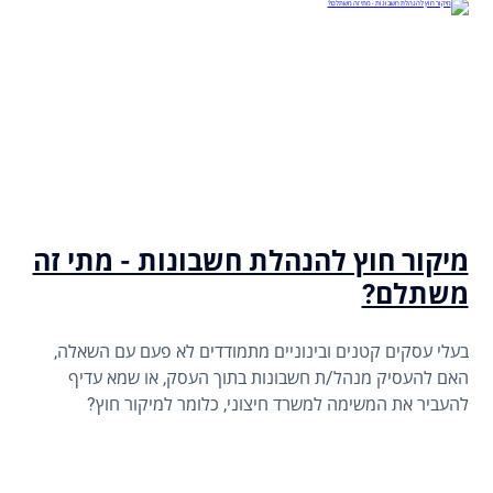
מיקור חוץ להנהלת חשבונות - מתי זה
משתלם?
בעלי עסקים קטנים ובינוניים מתמודדים לא פעם עם השאלה,
האם להעסיק מנהל/ת חשבונות בתוך העסק, או שמא עדיף
להעביר את המשימה למשרד חיצוני, כלומר למיקור חוץ?
התשובה תלויה לא רק בעלויות, אלא גם במורכבות העסק, סוג
השירותים הנדרשים והצורך באמינות, זמינות ודיוק.