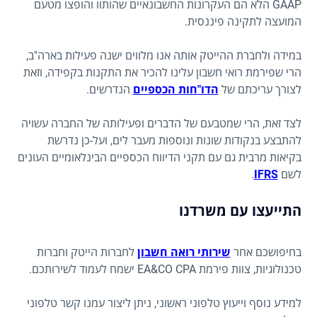
GAAP הלא הם העקרונות החשבונאיים שהותוו והופצו מטעם
המועצה לתקינה פיננסית.
במידה ולחברת ההייטק אותה אנו מלווים ישנה פעילות בארה"ב,
הרי שפירמת רואי חשבון עלינו להכיר את התקנות בקפידה, וזאת
לצורך עריכתם של
הדו"חות הכספיים
הנדרשים.
לצד זאת, הרי שמטבעם של הדברים ופעילותה של החברה עשויה
להתבצע בנקודות שונות ונוספות מעבר לים, ועל-כן נדרשת
בקיאות מרבית גם עם תקני הדיווח הכספיים הבינלאומיים העונים
לשם
IFRS
.
התייעצו עם משרדנו
בחיפושכם אחר
שירותי רואה חשבון
לחברות הייטק וחברות
טכנולוגיות, צוות פירמת EA&CO CPA ישמח לעמוד לשירותכם.
למידע נוסף וייעוץ טלפוני ראשוני, ניתן ליצור עמנו קשר טלפוני