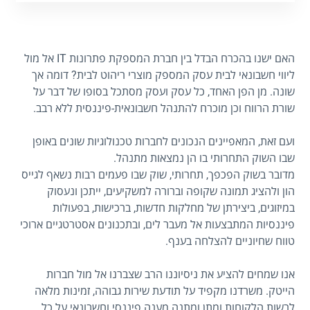
האם ישנו בהכרח הבדל בין חברת המספקת פתרונות IT אל מול
ליווי חשבונאי לבית עסק המספק מוצרי ריהוט לבית? דומה אך
שונה. מן הפן האחד, כל עסק ועסק מסתכל בסופו של דבר על
שורת הרווח וכן מוכרח להתנהל חשבונאית-פיננסית ללא רבב.
ועם זאת, המאפיינים הנכונים לחברות טכנולוגיות שונים באופן
שבו השוק התחרותי בו הן נמצאות מתנהל.
מדובר בשוק הפכפך, תחרותי, שוק שבו פעמים רבות נשאף לגייס
הון ולהציג תמונה שקופה וברורה למשקיעים, ייתכן ונעסוק
במיזוגים, ביצירתן של מחלקות חדשות, ברכישות, בפעולות
פיננסיות המתבצעות אל מעבר לים, ובתכנונים אסטרטגיים ארוכי
טווח שחיוניים להצלחה בענף.
אנו שמחים להציע את ניסיוננו הרב שצברנו אל מול חברות
הייטק. משרדנו מקפיד על תודעת שירות גבוהה, זמינות מלאה
לרשות הלקוחות ומתן ומתנה מענה פיננסי וחשבונאי על כל