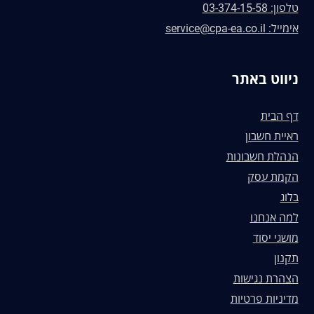
טלפון: 03-374-15-58
אימייל: service@cpa-ea.co.il
ניווט באתר
דף הבית
ראיית חשבון
הנהלת חשבונות
הקמת עסק
בלוג
למה אנחנו
מושגי יסוד
תקנון
הצהרת נגישות
מדיניות פרטיות