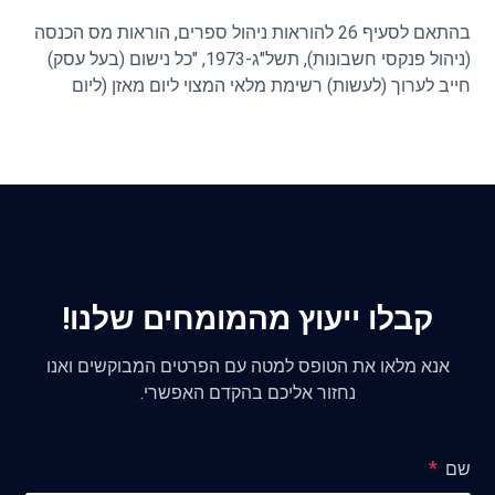
בהתאם לסעיף 26 להוראות ניהול ספרים, הוראות מס הכנסה
(ניהול פנקסי חשבונות), תשל"ג-1973, "כל נישום (בעל עסק)
חייב לערוך (לעשות) רשימת מלאי המצוי ליום מאזן (ליום
31.12.20XX כל שנה) של כל הטובין (הסחורה) בבעלותו או
ברשותו (אצלו בעסק), לרבות הטובין השייכים לאחרים" (על זה
נרחיב בהמשך).
קבלו ייעוץ מהמומחים שלנו!
אנא מלאו את הטופס למטה עם הפרטים המבוקשים ואנו
נחזור אליכם בהקדם האפשרי.
שם