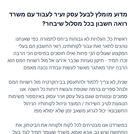
מדוע מומלץ לבעל עסק זעיר לעבוד עם משרד
רואה חשבון בכל מסלול שיבחר?
ראשית כל, העלויות לא גבוהות ביחס לתמורה. כפי שאנחנו
נוהגים לתאר זאת עבור לקוחותינו, רואי החשבון הם בעלי
המקצוע שעולים הכי פחות ואילו חוסכים במיסים הכי הרבה.
זכרו תמיד - תיקון טעויות שכבר אירעו אל מול רשויות המס הוא
הרבה יותר מאתגר מאשר לעשות עבודה נכונה מאפס.
שנית, לא צריך ללמוד ולהתעסק בבירוקרטיה מול רשויות המס
ולנהל ספרים ברמה שוטפת והגשת דוחות כל השנה. אנו
סמוכים ובטוחים שגם בעל עסק זעיר עסוק באינספור משימות
הנוגעות לטיב השירות / המוצר וניהול לקוחותיו. הניהול
החשבונאי יכול לגרוע משאב זמן שלא יסולא מפז.
במשרדנו אנו מבטיחים לכל לקוח ולקוחה את הביטחון, את
התחושה שיש גב, אבא ואמא, משרד שעומד תמיד לצד בעל