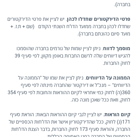
בחברה).
פרטי הדירקטורים שחדלו לכהן
. יש לציין את פרטי הדירקטורים
שחדלו לכהן בחברה ממועד הדו"ח השנתי הקודם (שם + ת.ז. +
מועד סיום כהונתם בחברה).
מוסמך לדווח
. ניתן לציין שמות של גורמים בחברה שהוסמכו
להגיש דיווחים שלה לרשם החברות באופן מקוון, לפי סעיף 39
לחוק החברות.
הממונה על הדיווחים
. ניתן לציין את שמו של "הממונה על
הדיווחים" – מנכ"ל או דירקטור שהחברה מינתה לפי סעיף
360(ה) לחוק כמי אחראי לקיום ההוראות והחובות לפי סעיף 354
לחוק, וזאת ככל שאכן מונה כזה.
קיום הוראות
. יש לציין לגבי קיום ההוראות הבאות: הוראת סעיף
171(ג) לחוק, ככל שהדירקטוריון אישר את הדו"חות הכספיים של
החברה, והוראת סעיף 173 לחוק החברות, בדבר הצגת הדו"חות
הכספיים של החברה בפני האסיפה הכללית.