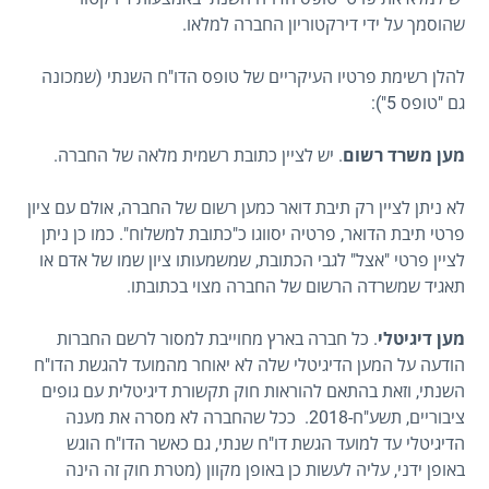
שהוסמך על ידי דירקטוריון החברה למלאו.
להלן רשימת פרטיו העיקריים של טופס הדו"ח השנתי (שמכונה
גם "טופס 5"):
מען משרד רשום
. יש לציין כתובת רשמית מלאה של החברה.
לא ניתן לציין רק תיבת דואר כמען רשום של החברה, אולם עם ציון
פרטי תיבת הדואר, פרטיה יסווגו כ"כתובת למשלוח". כמו כן ניתן
לציין פרטי "אצל" לגבי הכתובת, שמשמעותו ציון שמו של אדם או
תאגיד שמשרדה הרשום של החברה מצוי בכתובתו.
מען דיגיטלי
. כל חברה בארץ מחוייבת למסור לרשם החברות
הודעה על המען הדיגיטלי שלה לא יאוחר מהמועד להגשת הדו"ח
השנתי, וזאת בהתאם להוראות חוק תקשורת דיגיטלית עם גופים
ציבוריים, תשע"ח-2018. ככל שהחברה לא מסרה את מענה
הדיגיטלי עד למועד הגשת דו"ח שנתי, גם כאשר הדו"ח הוגש
באופן ידני, עליה לעשות כן באופן מקוון (מטרת חוק זה הינה