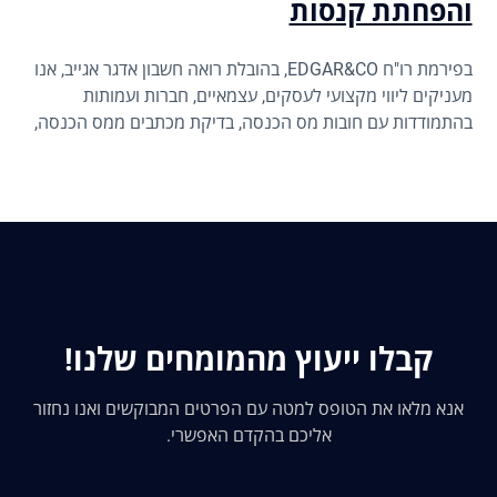
והפחתת קנסות
בפירמת רו"ח EDGAR&CO, בהובלת רואה חשבון אדגר אגייב, אנו
מעניקים ליווי מקצועי לעסקים, עצמאיים, חברות ועמותות
בהתמודדות עם חובות מס הכנסה, בדיקת מכתבים ממס הכנסה,
בדיקת סטטוס במס הכנסה, הסדרי תשלום ובקשות להפחתה או
ביטול קנסות.
קבלו ייעוץ מהמומחים שלנו!
אנא מלאו את הטופס למטה עם הפרטים המבוקשים ואנו נחזור
אליכם בהקדם האפשרי.