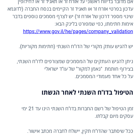
אם מדובר בדיווח ראשוני על אזרח זר או תאגיד זר או לחילופין
עדכון בפרטי אזרח זר או תאגיד זר הקיימים בנסח החברה (לדוגמא
שינוי מספר דרכון של אזרח זר) יש לצרף מסמכים נוספים בדבר
אימות חתימתו, כפי שמפורט בלינק הבא:
https://www.gov.il/he/pages/company_validation
יש להגיש עותק מקורי של הדו"ח השנתי (חתימות מקוריות).
ניתן להגיש העתקים של המסמכים שמצורפים לדו"ח השנתי,
בצירוף חותמת "נאמן למקור" של עו"ד ישראלי
על כל אחד מעמודי המסמכים.
הטיפול בדו"ח השנתי לאחר הגשתו
זמן הטיפול של רשם החברות בדו"ח השנתי הינו עד 21 ימי
עסקים מיום קבלתו.
ככל שיסתבר שהדו"ח תקין, יישלח לחברה מכתב אישור.