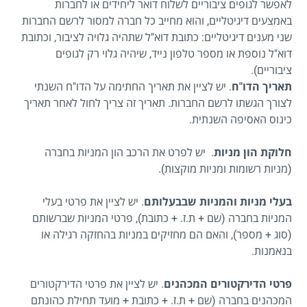
לאפשר לגופים ציבוריים לשלוח דואר ליחידים או לחברות
באמצעים דיגיטליים, והוא מחייב כל חברה למסור לרשם החברות
שני מענים דיגיטליים: כתובת דוא"ל שתהיה גלויה לציבור, וכתובת
דוא"ל נוספת או מספר טלפון נייד, שיהיה גלוי רק לגופים
ציבוריים).
תאריך הדו"ח
. יש לציין את תאריך החתימה על הדו"ח השנתי
לצורך הגשתו לרשם החברות. תאריך זה צריך לחול לאחר תאריך
כינוס האסיפה השנתית.
חלוקת הון מניות
. יש לפרט את הרכב הון המניות בחברה
(מניות רשומות ומניות מוקצות).
בעלי מניות והמניות שבבעלותם
. יש לציין את פרטי בעלי
המניות בחברה (שם + ת.ז. + כתובת), פרטי המניות שברשותם
(סוג + מספר), והאם הם מחזיקים במניות בהחזקה רגילה או
בנאמנות.
פרטי הדירקטורים המכהנים
. יש לציין את פרטי הדירקטורים
המכהנים בחברה (שם + ת.ז. + כתובת + מועד תחילת כהונתם