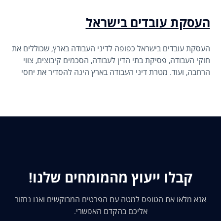
העסקת עובדים בישראל
העסקת עובדים בישראל כפופה לדיני העבודה בארץ, שכוללים את
חוקי העבודה, פסיקת בתי הדין לעבודה, הסכמים קיבוצים, צווי
הרחבה, ועוד. מטרת דיני העבודה בארץ הינה להסדיר את יחסי
העבודה שבין העובד למעסיק באופן משפטי ולהגן על זכויות
העובד במקום עבודתו, וזאת מתוך נקודת מוצא שמכירה ביחסי
הכוחות הלא שיוויוניים בין הצדדים.
קבלו ייעוץ מהמומחים שלנו!
אנא מלאו את הטופס למטה עם הפרטים המבוקשים ואנו נחזור
אליכם בהקדם האפשרי.