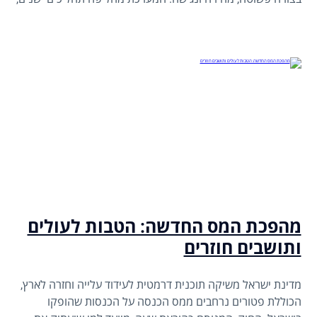
מרוכזת באתר רשות המסים, ומיועדת לכל יחיד שמפיק הכנסה
מהשכרת נכס למגורים או מנכס עסקי. הדיווח מתבצע עבור כל
שנת מס בנפרד, וכולל פתיחת תיק, הזנת פרטי נכסים, צירוף
חוזים ותשלום מס מלא.
מהפכת המס החדשה: הטבות לעולים
ותושבים חוזרים
מדינת ישראל משיקה תוכנית דרמטית לעידוד עלייה וחזרה לארץ,
הכוללת פטורים נרחבים ממס הכנסה על הכנסות שהופקו