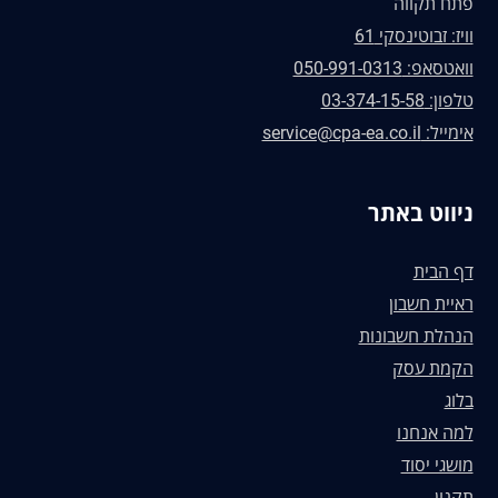
פתח תקווה
וויז: זבוטינסקי 61
וואטסאפ: 050-991-0313
טלפון: 03-374-15-58
אימייל: service@cpa-ea.co.il
ניווט באתר
דף הבית
ראיית חשבון
הנהלת חשבונות
הקמת עסק
בלוג
למה אנחנו
מושגי יסוד
תקנון