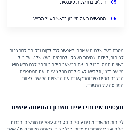
05
דוגלים בחדשנות פיננסית
06
מחפשים רואה חשבון בראש העין? התייעצו איתנו
מטרת העל שלנו היא אחת: לאפשר לכל לקוח ולקוחה להתפנות
לפיתוח, קידום וצמיחת העסק, ולהבטיח 'ראש שקט' אל מול
רשויות המס והבנקים. את המשאב היקר ביותר שלכם הלא-הוא
משאב הזמן, תקדישו לעיסוקכם המקצועיים. את המספרים,
הבקרה הפיננסית והתקשורת עם הרשויות השאירו לצוות
המנוסה של המשרד.
מעטפת שירותי ראיית חשבון בהתאמה אישית
לקוחות המשרד מונים עוסקים פטורים, עוסקים מורשים, חברות
בע"מ ועד לעמותות ומוסדות. לכל לקוח ולקוחה מצוות איש / אשת