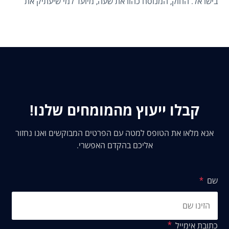
בישראל. החוק, המנוסח כהוראת שעה, מיועד למי שיעתיק את
מרכז חייו לישראל החל מנובמבר 2025 ועד סוף שנת 2026.
מדובר בבשורה משמעותית עבור אנשי מקצוע המעוניינים
להמשיך את פעילותם הכלכלית מישראל תוך נהנית מהטבות מס
חסרות תקדים על יגיעתם האישית.
קבלו ייעוץ מהמומחים שלנו!
אנא מלאו את הטופס למטה עם הפרטים המבוקשים ואנו נחזור
אליכם בהקדם האפשרי.
שם
כתובת אימייל