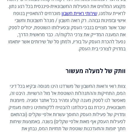
מקצוע המלווים את הפעילות החשבונאית-פיננסית בכל רגע נתון.
לראיית עולמנו,
שירותי ראיית חשבון
מוכרחים להתאפיין בנופח
אישי ובזמינות גבוהה. רק רואה חשבון / מנהל חשבונות וחשבי
שכר אשר מצויים בנבכי העסק ובפעילותו השוטפת, יכולים לספק
את המענה המדייק את צרכי הלקוח/ה. כבר מראשית הדרך,
נפעל להכרת העסק על בוריו, ולמתן סל של שירותים אשר יותאמו
במדויק לצורכי בית העסק.
וותק של למעלה מעשור
צוות רואי ורואות החשבון של משרדנו הינו מנוסה ובקיא בכל דיני
המס, התחיקות וההתנהלות השוטפת אל מול הרשויות. היבט זה,
מאפשר לנו לספק מענה קולע ומהיר בכל אתגר וסוגיה. מיומנות
חשבונאית, ניכרת גם ביכולתנו להבטיח ללקוחותינו ניתוח מעמיק
ומדויק של פעילות העסק החוסך עשרות אלפי שקלים (ובהתאם
לפעילות העסק אף מאות אלפי שקלים) בשנה. באמצעות שיחות
חתך יזומות והתעדכנות שוטפת של תחזיות המס, נבחן את