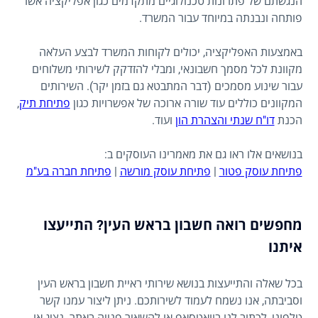
הנגשתם של פתרונות טכנולוגיים מתקדמים כגון אפליקציה אשר
פותחה ונבנתה במיוחד עבור המשרד.
באמצעות האפליקציה, יכולים לקוחות המשרד לבצע העלאה
מקוונת לכל מסמך חשבונאי, ומבלי להזדקק לשירותי משלוחים
עבור שינוע מסמכים (דבר המתבטא גם בזמן יקר). השירותים
המקוונים כוללים עוד שורה ארוכה של אפשרויות כגון
פתיחת תיק
,
הכנת
דו"ח שנתי והצהרת הון
ועוד.
בנושאים אלו ראו גם את מאמרינו העוסקים ב:
פתיחת עוסק פטור
|
פתיחת עוסק מורשה
|
פתיחת חברה בע"מ
מחפשים רואה חשבון בראש העין? התייעצו
איתנו
בכל שאלה והתייעצות בנושא שירותי ראיית חשבון בראש העין
וסביבתה, אנו נשמח לעמוד לשירותכם. ניתן ליצור עמנו קשר
טלפוני, לכתוב לנו בוואטסאפ או להשאיר פנייה באתר. נציג או