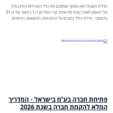
הדו"ח השנתי הוא מסמך שמסכם את כלל הפעילות הפיננסית
של העסק לאורך שנת מס אחת; קרי החל מן ה-1 בינואר ועד ה-31
בדצמבר. הדו"ח כולל נתונים על ההכנסות, ההוצאות, הרווחים,
הפסדים, תשלומי מס, הון עצמי, נכסים והתחייבויות. מעבר להיותו
מסמך חוקי שחובה להגיש לרשויות המס, מדובר בכלי ניהולי חיוני
שמאפשר לבעלי העסק לבחון את תפקודו בשנה החולפת ולקבל
החלטות מבוססות לעתיד.
פתיחת חברה בע"מ בישראל - המדריך
המלא להקמת חברה בשנת 2026