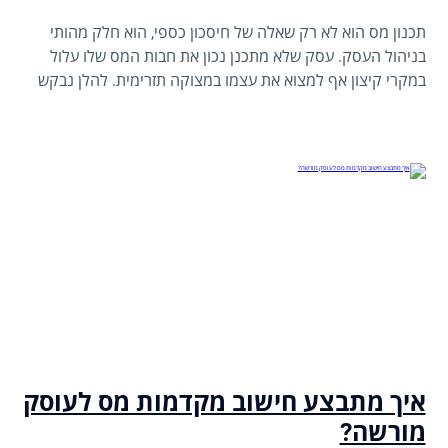
תכנון מס הוא לא רק שאלה של חיסכון כספי, הוא חלק מהותי
בניהול העסק. עסק שלא מתכנן נכון את חבות המס שלו עלול
במקרי קיצון אף למצוא את עצמו במצוקה תזרימית. להלן נבקש
לסקור את עיקרי תכנון המס לעסקים קטנים ובינוניים, נזהה
טעויות נפוצות, נבין את ההבדלים בין סוגי העסקים, ונציע פעולות
פרקטיות לסוף השנה.
איך מתבצע חישוב מקדמות מס לעוסק
מורשה?