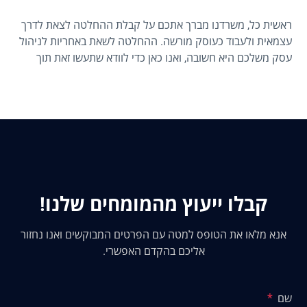
ראשית כל, משרדנו מברך אתכם על קבלת ההחלטה לצאת לדרך
עצמאית ולעבוד כעוסק מורשה. ההחלטה לשאת באחריות לניהול
עסק משלכם היא חשובה, ואנו כאן כדי לוודא שתעשו זאת תוך
הקפדה על חובותיכם לרשויות המס, ובפרט, על נושא חשוב כמו
מקדמות מס הכנסה. להלן נסביר איך מחושבות מקדמות המס,
מדוע הן נדרשות, ואיך ניתן לנהל אותן באופן חכם ונכון.
קבלו ייעוץ מהמומחים שלנו!
אנא מלאו את הטופס למטה עם הפרטים המבוקשים ואנו נחזור
אליכם בהקדם האפשרי.
שם