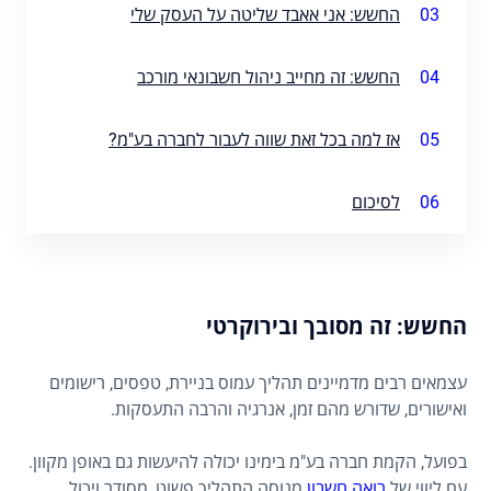
03
החשש: אני אאבד שליטה על העסק שלי
04
החשש: זה מחייב ניהול חשבונאי מורכב
05
אז למה בכל זאת שווה לעבור לחברה בע"מ?
06
לסיכום
החשש: זה מסובך ובירוקרטי
עצמאים רבים מדמיינים תהליך עמוס בניירת, טפסים, רישומים
ואישורים, שדורש מהם זמן, אנרגיה והרבה התעסקות.
בפועל, הקמת חברה בע"מ בימינו יכולה להיעשות גם באופן מקוון.
עם ליווי של
רואה חשבון
מנוסה התהליך פשוט, מסודר ויכול