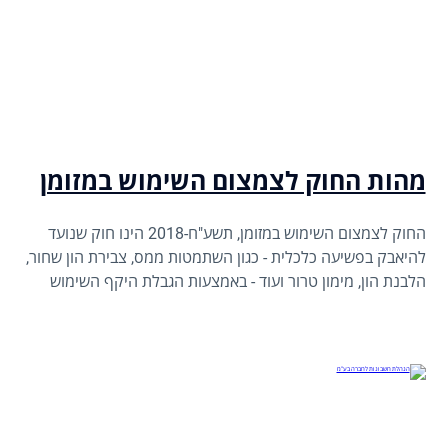
מהות החוק לצמצום השימוש במזומן
החוק לצמצום השימוש במזומן, תשע"ח-2018 הינו חוק שנועד
להיאבק בפשיעה כלכלית - כגון השתמטות ממס, צבירת הון שחור,
הלבנת הון, מימון טרור ועוד - באמצעות הגבלת היקף השימוש
המותר בכספים מזומנים וצ'קים במסגרת ביצוע עסקאות שונות
על מנת לאלץ את האזרחים להשתמש באמצעי תשלום שניתנים
למעקב, כמו כרטיסי אשראי או העברות בנקאיות. מי שמפר את
החוק חשוף לקבלת קנסות ואף לעונש מאסר של עד 3 שנים.