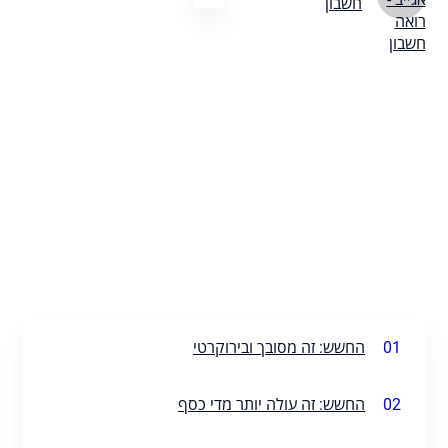
חשבון
01
החשש: זה מסובך ובירוקרטי
02
החשש: זה עולה יותר מדי כסף