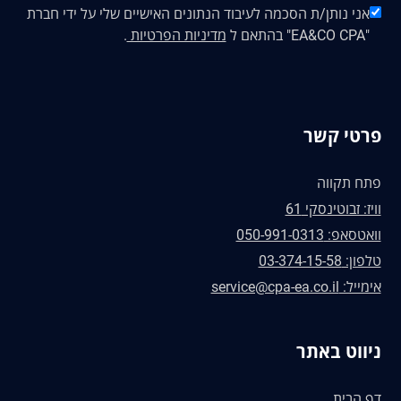
אני נותן/ת הסכמה לעיבוד הנתונים האישיים שלי על ידי חברת
"EA&CO CPA" בהתאם ל
מדיניות הפרטיות
.
פרטי קשר
פתח תקווה
וויז: זבוטינסקי 61
וואטסאפ: 050-991-0313
טלפון: 03-374-15-58
אימייל: service@cpa-ea.co.il
ניווט באתר
דף הבית