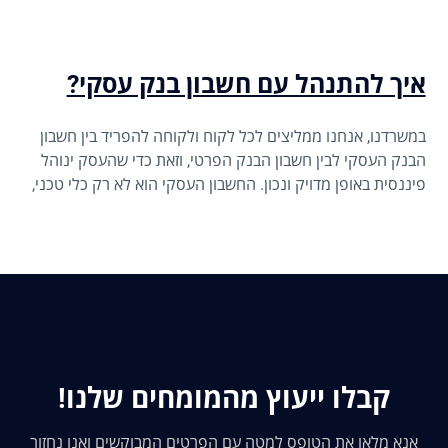
איך להתנהל עם חשבון בנק עסקי?
במשרדנו, אנחנו ממליצים לכל לקוח ולקוחה להפריד בין חשבון
הבנק העסקי לבין חשבון הבנק הפרטי, וזאת כדי שהעסק ינוהל
פיננסית באופן מדויק ונכון. החשבון העסקי הוא לא רק כלי טכני,
אלא אמצעי חשוב לשליטה וניהול שוטף של הכסף בעסק. יחד עם
זאת, פתיחת החשבון היא רק הצעד הראשון; מכאן מתחילה
התנהלות פיננסית חכמה שדורשת תשומת לב לפרטים.
קבלו ייעוץ מהמומחים שלנו!
אנא מלאו את הטופס למטה עם הפרטים המבוקשים ואנו נחזור