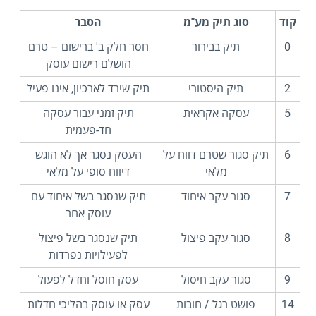
קוד
סוג תיק מע"מ
הסבר
0
תיק בבירור
חסר חלק ב' ברישום – טרם
הושלם רישום עוסק
2
תיק היסטורי
תיק שירד לארכיון, אינו פעיל
5
עסקה אקראית
תיק זמני עבור עסקה
חד-פעמית
6
תיק סגור שטרם דווח על
העסק נסגר אך לא הוגש
מלאי
דיווח סופי על מלאי
7
סגור עקב איחוד
תיק שנסגר בשל איחוד עם
עוסק אחר
8
סגור עקב פיצול
תיק שנסגר בשל פיצול
לפעילויות נפרדות
9
סגור עקב חיסול
עסק חוסל וחדל לפעול
14
פושט רגל / חובות
עסק או עוסק בהליכי חדלות