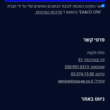
אני נותן/ת הסכמה לעיבוד הנתונים האישיים שלי על ידי חברת
"EA&CO CPA" בהתאם ל
מדיניות הפרטיות
.
פרטי קשר
פתח תקווה
וויז: זבוטינסקי 61
וואטסאפ: 050-991-0313
טלפון: 03-374-15-58
אימייל: service@cpa-ea.co.il
ניווט באתר