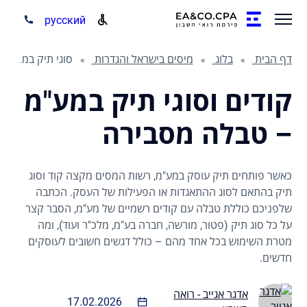
русский
דף הבית
בלוג
מיסים בישראל והגדרות
סוגי תיק במע"מ וקודים – טבלה והסברים
קודים וסוגי תיק במע"מ
– טבלה מסבירה
כאשר פותחים תיק עוסק במע"מ, רשות המסים מקצה קוד וסוג
תיק בהתאם לסוג ההתאגדות או הפעילות של העסק. הכתבה
שלפניכם כוללת טבלה עם קודים רשמיים של מע"מ, הסבר קצר
על כל סוג תיק (פטור, מורשה, חברה בע"מ, מלכ"ר ועוד), ומה
מטרת השימוש בכל אחד מהם – כולל דגשים חשובים לעוסקים
חדשים.
אדגר אגייב - רואה
17.02.2026