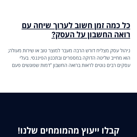
כל כמה זמן חשוב לערוך שיחה עם
רואה החשבון על העסק?
ניהול עסק מצליח דורש הרבה מעבר למוצר טוב או שירות מעולה;
הוא מחייב שליטה הדוקה במספרים ובתכנון הפיננסי. בעלי
עסקים רבים נוטים לראות ברואה החשבון "דמות שפוגשים פעם
בשנה" כדי להגיש את הדוח השנתי, אך זוהי טעות אסטרטגית
שעלולה לעלות ביוקר. תקשורת רציפה עם רואה החשבון היא
הכלי האפקטיבי ביותר למניעת תקלות מול רשויות המס, למיקסום
רווחים ולזיהוי הזדמנויות צמיחה בזמן אמת.
קבלו ייעוץ מהמומחים שלנו!