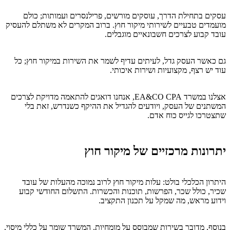
עסקים בתחילת הדרך, עוסקים מורשים, פרילנסרים ועמותות; כולם
מועמדים טבעיים לשירותי מיקור חוץ. ברוב המקרים לא משתלם להעסיק
עובד קבוע לצרכים חשבונאיים מוגבלים.
גם כאשר העסק גדל, לעיתים עדיף לשמר את השירות במיקור חוץ; כל
עוד יש רצף, מקצועיות ושירות איכותי.
אצלנו במשרד EA&CO CPA, אנחנו דואגים להתאמה מדויקת לצרכים
המשתנים של העסק, ויודעים להגדיל את ההיקף כשנדרש, זאת בלי
שתצטרכו לגייס כוח אדם.
יתרונות מרכזיים של מיקור חוץ
היתרון הכלכלי בולט: עלות מיקור חוץ לרוב נמוכה מהעלות של עובד
שכיר, כולל שכר, הפרשות, תוכנות והכשרות. התשלום החודשי קבוע
וידוע מראש, מה שמקל על תכנון התקציב.
בנוסף, מדובר בשירות שמבוסס על מומחיות. המשרד שומר על כללי מיסוי,