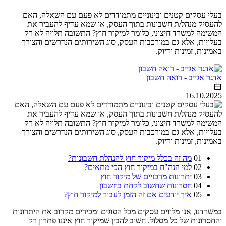
בעלי עסקים קטנים ובינוניים מתמודדים לא פעם עם השאלה, האם
להעסיק מנהל/ת חשבונות בתוך העסק, או שמא עדיף להעביר את
המשימה למשרד חיצוני, כלומר למיקור חוץ? התשובה תלויה לא רק
בעלויות, אלא גם במורכבות העסק, סוג השירותים הנדרשים והצורך
באמינות, זמינות ודיוק.
אדגר אגייב - רואה חשבון
16.10.2025
01
מה זה בכלל מיקור חוץ להנהלת חשבונות?
02
למי הנה"ח במיקור חוץ הכי מתאים?
03
יתרונות מרכזיים של מיקור חוץ
04
חסרונות שחשוב לקחת בחשבון
05
איך יודעים אם זה הזמן לעבור למיקור חוץ?
במשרדנו, אנו מלווים עסקים מכל הסוגים ומכירים מקרוב את היתרונות
והחסרונות של כל מסלול. חשוב להבין שמיקור חוץ איננו פתרון רק