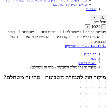
סגירת עסק / חברה / תיק ברשויות – כל מה שצריך לדעת
בדיקה וביטול חובות מס
מחירים
גודל גופן
100%
+
-
ניגודיות הפוכה
שחור לבן
ניגודיות גבוה
מונוכרום
ספיה
הדגשת קישורים
רקע בהיר
הדגשת קו מתאר
ביטול
הבהובים
русский
050-881-7217
דף הבית
בלוג
ראיית חשבון
מיקור חוץ להנהלת חשבונות - מתי זה משתלם?
מיקור חוץ להנהלת חשבונות - מתי זה משתלם?