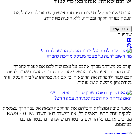
יש לכם שאלה? אנחנו כאן כדי לעזור
הצוות שלנו יספק לכם שירות מותאם אישית, שיעזור לכם לנהל את
העסק בצורה חלקה ובטוחה, ללא דאגות מיותרות.
יצירת קשר
שתפו ב
מה חשוב לדעת על מעבר מעוסק מורשה לחברה
קודם כל משרדנו מברך אתכם על עצם שיקולכם אם לעבור לחברה
בע״מ.מדובר בצעד חשוב המשקף לא רק תכנוני מס אשר עשויים להיות
לכם לעזר ולהפחית את ההוצאות, כי אם את צמיחתו של בית העסק. זוהי
נקודת ציון מרגשת ומשמעותית.
האם צריך רואה חשבון לפתיחת עסק חדש?
בשעה טובה ומוצלחת קיבלתם את ההחלטה לצאת אל עבר דרך עצמאית
ולהקים עסק חדש. ראשית כל, אנו במשרד רואי חשבון EA&CO CPA
מברכים אתכם על ההחלטה, ובטוחים שהפרפרים בבטן הם כבר
בעיצומם.