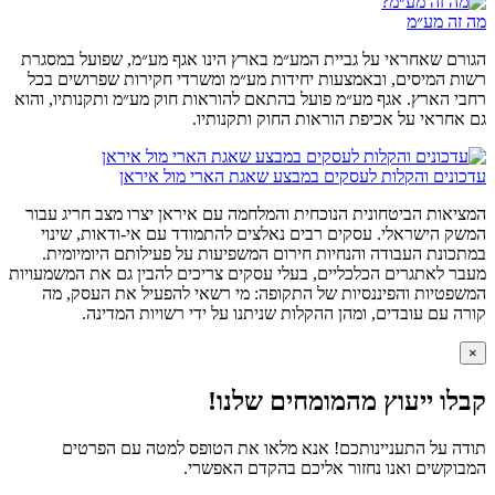
מה זה מע״מ
הגורם שאחראי על גביית המע״מ בארץ הינו אגף מע״מ, שפועל במסגרת
רשות המיסים, ובאמצעות יחידות מע״מ ומשרדי חקירות שפרושים בכל
רחבי הארץ. אגף מע״מ פועל בהתאם להוראות חוק מע״מ ותקנותיו, והוא
גם אחראי על אכיפת הוראות החוק ותקנותיו.
עדכונים והקלות לעסקים במבצע שאגת הארי מול איראן
המציאות הביטחונית הנוכחית והמלחמה עם איראן יצרו מצב חריג עבור
המשק הישראלי. עסקים רבים נאלצים להתמודד עם אי-ודאות, שינוי
במתכונת העבודה והנחיות חירום המשפיעות על פעילותם היומיומית.
מעבר לאתגרים הכלכליים, בעלי עסקים צריכים להבין גם את המשמעויות
המשפטיות והפיננסיות של התקופה: מי רשאי להפעיל את העסק, מה
קורה עם עובדים, ומהן ההקלות שניתנו על ידי רשויות המדינה.
×
קבלו ייעוץ מהמומחים שלנו!
תודה על התעניינותכם! אנא מלאו את הטופס למטה עם הפרטים
המבוקשים ואנו נחזור אליכם בהקדם האפשרי.