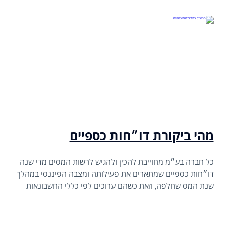
מהי ביקורת דו״חות כספיים
כל חברה בע״מ מחוייבת להכין ולהגיש לרשות המסים מדי שנה
דו״חות כספיים שמתארים את פעילותה ומצבה הפיננסי במהלך
שנת המס שחלפה, וזאת כשהם ערוכים לפי כללי החשבונאות
המקובלים, ומבוקרים על ידי רואה חשבון חיצוני לפי תקני
הביקורת המקובלים.