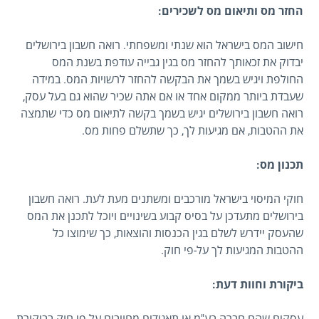
החזר מס ותיאום מס לשכירים:
חישוב המס בישראל הוא שנתי ומשפחתי. רואה חשבון בירושלים
יבדוק את זכאותך להחזר מס בגין גבייה עודפת בשנת המס
החולפת ויגיש בשמך את הבקשה להחזר לרשויות המס. במידה
שעבדת ביותר ממקום אחד או אם אתה שכיר שהוא גם בעל עסק,
רואה חשבון בירושלים יגיש בשמך בקשה לתיאום מס כדי שתמצה
את ההטבות, אם מגיעות לך, כך שתשלם פחות מס.
תכנון מס:
חוקי המיסוי בישראל מורכבים ומשתנים מעת לעת. רואה חשבון
בירושלים מתעדכן על בסיס קבוע בשינויים ויוכל לתכנן את המס
שהעסק יידרש לשלם בגין הכנסות והוצאות, כך שימוצו כל
ההטבות המגיעות לך על-פי חוק.
ביקורת וחוות דעת:
עסקים שהם חברה בע"מ או תאגידים מחויבים על-פי חוק בביקורת