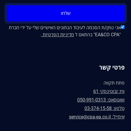
שלחו
אני נותן/ת הסכמה לעיבוד הנתונים האישיים שלי על ידי חברת
"EA&CO CPA" בהתאם ל
מדיניות הפרטיות
.
פרטי קשר
פתח תקווה
וויז: זבוטינסקי 61
וואטסאפ: 050-991-0313
טלפון: 03-374-15-58
אימייל: service@cpa-ea.co.il