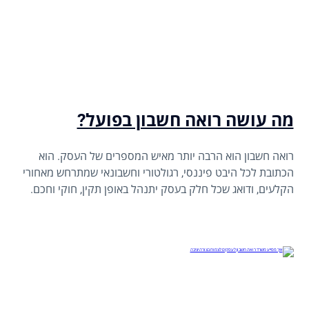
מה עושה רואה חשבון בפועל?
רואה חשבון הוא הרבה יותר מאיש המספרים של העסק. הוא
הכתובת לכל היבט פיננסי, רגולטורי וחשבונאי שמתרחש מאחורי
הקלעים, ודואג שכל חלק בעסק יתנהל באופן תקין, חוקי וחכם.
מהפתיחה הראשונה של התיקים, דרך הדיווחים השוטפים ועד
ייעוץ עסקי; רואה החשבון מלווה אתכם יום יום, שומר על הסדר
הפיננסי ומונע טעויות שעלולות לעלות ביוקר.