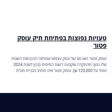
טעויות נפוצות בפתיחת תיק עוסק
פטור
עוסק פטור הוא סוג של עסק עצמאי שמחזור ההכנסות השנתי
שלו נמוך מהתקרה שקבעה רשות המיסים (נכון לשנת 2024
עומד על 120,000 ₪). עוסק פטור אינו מחויב בגביית מע"מ
מלקוחותיו ולכן גם אינו מזדכה על המע"מ שהוא משלם. מדובר
באופציה נפוצה לעסקים קטנים, פרילנסרים ומי שפעילותם
מצומצמת יחסית. פתיחת תיק עוסק פטור מתבצעת ברשויות
המס: מע"מ, מס הכנסה וביטוח לאומי, והיא תנאי להפעלת עסק
כחוק בישראל.