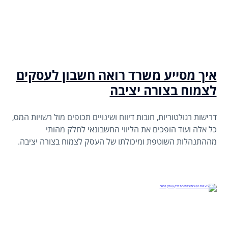
איך מסייע משרד רואה חשבון לעסקים
לצמוח בצורה יציבה
דרישות רגולטוריות, חובות דיווח ושינויים תכופים מול רשויות המס,
כל אלה ועוד הופכים את הליווי החשבונאי לחלק מהותי
מההתנהלות השוטפת ומיכולתו של העסק לצמוח בצורה יציבה.
משרד רואה חשבון הוא שותף מקצועי שמסייע לעסק לפעול נכון,
להימנע מטעויות ולבנות בסיס כלכלי חזק לאורך זמן.