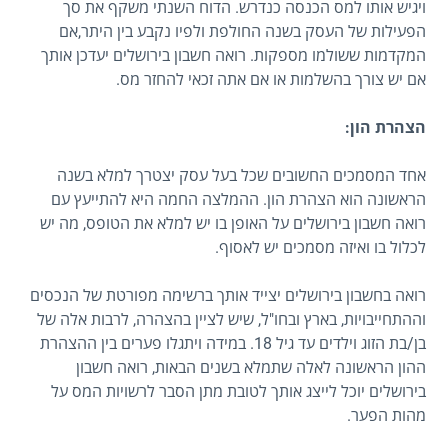
ויגיש אותו למס הכנסה כנדרש. הדוח השנתי משקף את סך
הפעילות של העסק בשנה החולפת ולפיו נקבע בין היתר,אם
המקדמות ששולמו מספקות. רואה חשבון בירושלים יעדכן אותך
אם יש צורך בהשלמות או אם אתה זכאי להחזר מס.
הצהרת הון:
אחד המסמכים החשובים שכל בעל עסק יצטרך למלא בשנה
הראשונה הוא הצהרת הון. ההמלצה החמה היא להתייעץ עם
רואה חשבון בירושלים על האופן בו יש למלא את הטופס, מה יש
לכלול בו ואיזה מסמכים יש לאסוף.
רואה בחשבון בירושלים יצייד אותך ברשימה מפורטת של הנכסים
וההתחייבויות, בארץ ובחו"ל, שיש לציין בהצהרה, לרבות אלה של
בן/בת הזוג וילדים עד גיל 18. במידה ויתגלו פערים בין ההצהרת
ההון הראשונה לאלה שתמלא בשנים הבאות, רואה חשבון
בירושלים יוכל לייצג אותך לטובת מתן הסבר לרשויות המס על
מהות הפער.