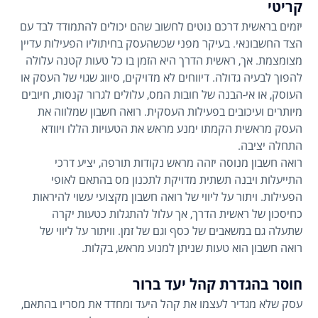
קריטי
יזמים בראשית דרכם נוטים לחשוב שהם יכולים להתמודד לבד עם
הצד החשבונאי. בעיקר מפני שכשהעסק בחיתוליו הפעילות עדיין
מצומצמת. אך, ראשית הדרך היא הזמן בו כל טעות קטנה עלולה
להפוך לבעיה גדולה. דיווחים לא מדויקים, סיווג שגוי של העסק או
העוסק, או אי-הבנה של חובות המס, עלולים לגרור קנסות, חיובים
מיותרים ועיכובים בפעילות העסקית. רואה חשבון שמלווה את
העסק מראשית הקמתו ימנע מראש את הטעויות הללו ויוודא
התחלה יציבה.
רואה חשבון מנוסה יזהה מראש נקודות תורפה, יציע דרכי
התייעלות ויבנה תשתית מדויקת לתכנון מס בהתאם לאופי
הפעילות. ויתור על ליווי של רואה חשבון מקצועי עשוי להיראות
כחיסכון של ראשית הדרך, אך עלול להתגלות כטעות יקרה
שתעלה גם במשאבים של כסף וגם של זמן. וויתור על ליווי של
רואה חשבון הוא טעות שניתן למנוע מראש, בקלות.
חוסר בהגדרת קהל יעד ברור
עסק שלא מגדיר לעצמו את קהל היעד ומחדד את מסריו בהתאם,