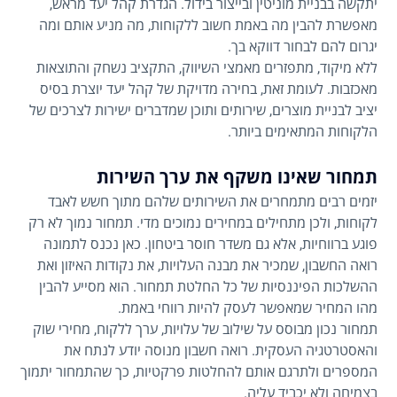
יתקשה בבניית מוניטין ובייצור בידול. הגדרת קהל יעד מראש,
מאפשרת להבין מה באמת חשוב ללקוחות, מה מניע אותם ומה
יגרום להם לבחור דווקא בך.
ללא מיקוד, מתפזרים מאמצי השיווק, התקציב נשחק והתוצאות
מאכזבות. לעומת זאת, בחירה מדויקת של קהל יעד יוצרת בסיס
יציב לבניית מוצרים, שירותים ותוכן שמדברים ישירות לצרכים של
הלקוחות המתאימים ביותר.
תמחור שאינו משקף את ערך השירות
יזמים רבים מתמחרים את השירותים שלהם מתוך חשש לאבד
לקוחות, ולכן מתחילים במחירים נמוכים מדי. תמחור נמוך לא רק
פוגע ברווחיות, אלא גם משדר חוסר ביטחון. כאן נכנס לתמונה
רואה החשבון, שמכיר את מבנה העלויות, את נקודות האיזון ואת
ההשלכות הפיננסיות של כל החלטת תמחור. הוא מסייע להבין
מהו המחיר שמאפשר לעסק להיות רווחי באמת.
תמחור נכון מבוסס על שילוב של עלויות, ערך ללקוח, מחירי שוק
והאסטרטגיה העסקית. רואה חשבון מנוסה יודע לנתח את
המספרים ולתרגם אותם להחלטות פרקטיות, כך שהתמחור יתמוך
בצמיחה ולא יכביד עליה.