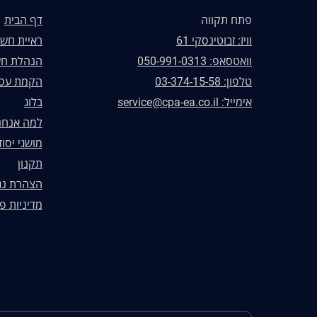
פתח תקווה
דף הבית
וויז: זבוטינסקי 61
ראיית חשב
וואטסאפ: 050-991-0313
הנהלת חש
טלפון: 03-374-15-58
הקמת עס
אימייל: service@cpa-ea.co.il
בלוג
למה אנחנ
מושגי יסוד
תקנון
הצהרת נג
מדיניות פ