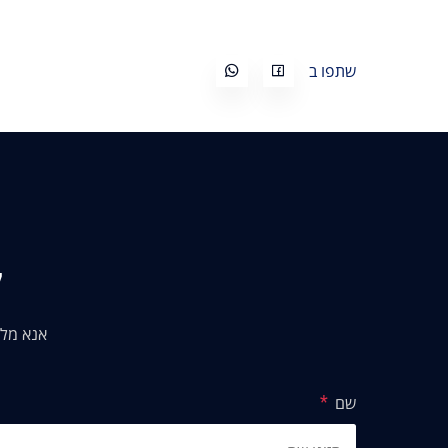
שתפו ב
ק
אנא מלא
שם