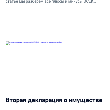
статье мы разберем все плюсы и минусы ЭСЕК
ПАТУР и ЭСЕК МУРШЕ для старта бизнеса в Израиле,
и поможем вам решить какой вид бизнеса вам
больше актуален.
Вторая декларация о имуществе — руководство для бизнеса