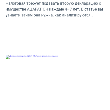
Налоговая требует подавать вторую декларацию о
имуществе АЦАРАТ ОН каждые 4–7 лет. В статье вы
узнаете, зачем она нужна, как анализируются
данные деклараций, что может вызвать подозрения
у налоговой, и как грамотно подготовиться, чтобы
избежать штрафов и проблем. Полное руководство
от EA&CO CPA.