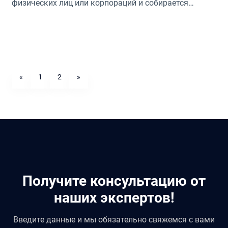
физических лиц или корпораций и собирается
государством. Более точно, он налагается на чистый
доход после учета всех вычетов, скидок,
освобождений и льгот, предусмотренных законом,
что будет объяснено более подробно далее.
«
1
2
»
Получите консультацию от
наших экспертов!
Введите данные и мы обязательно свяжемся с вами