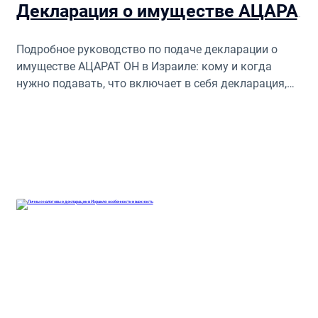
Декларация о имуществе АЦАРАТ ОН в Израиле: правила и рекомендации
Подробное руководство по подаче декларации о
имуществе АЦАРАТ ОН в Израиле: кому и когда
нужно подавать, что включает в себя декларация,
какие ошибки могут повлечь за собой уголовную
ответственность, и как подготовиться к проверке
налоговой. Составлено специалистами EA&CO CPA.