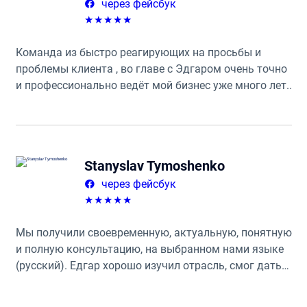
через фейсбук
★
★
★
★
★
Команда из быстро реагирующих на просьбы и
проблемы клиента , во главе с Эдгаром очень точно
и профессионально ведёт мой бизнес уже много лет.
Крайне рекомендую.
Stanyslav Tymoshenko
через фейсбук
★
★
★
★
★
Мы получили своевременную, актуальную, понятную
и полную консультацию, на выбранном нами языке
(русский). Едгар хорошо изучил отрасль, смог дать
дополнительные советы и контакты необходимых
специалистов. Мы с удовольствием продолжаем