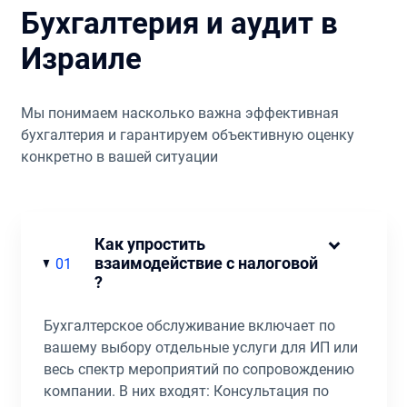
сотрудничество и дальше, так как
Бухгалтерия и аудит в
квалифицированная помощь и сопровождение
Израиле
бизнеса гарантирует безопасность и прозрачность
его ведения, страхует от многих рисков и экономит
ваше время.
Мы понимаем насколько важна эффективная
бухгалтерия и гарантируем объективную оценку
конкретно в вашей ситуации
Как упростить
взаимодействие с налоговой
01
?
Бухгалтерское обслуживание включает по
вашему выбору отдельные услуги для ИП или
весь спектр мероприятий по сопровождению
компании. В них входят: Консультация по