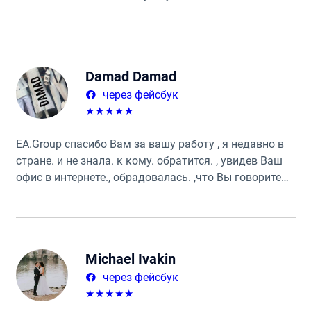
добродушием. Приходить сюда большое
удовольствие.
Damad Damad
через фейсбук
★
★
★
★
★
ЕА.Group спасибо Вам за вашу работу , я недавно в
стране. и не знала. к кому. обратится. , увидев Ваш
офис в интернете., обрадовалась. ,что Вы говорите
по русски.сразу обратилась и не ошиблась. уже год
мы вместе работаем. 👌и еще долго будем. 👌ребята.
самые лучшие
Michael Ivakin
через фейсбук
★
★
★
★
★